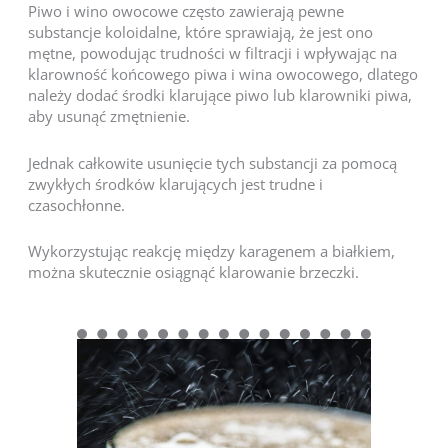
Piwo i wino owocowe często zawierają pewne
substancje koloidalne, które sprawiają, że jest ono
mętne, powodując trudności w filtracji i wpływając na
klarowność końcowego piwa i wina owocowego, dlatego
należy dodać środki klarujące piwo lub klarowniki piwa,
aby usunąć zmętnienie.
Jednak całkowite usunięcie tych substancji za pomocą
zwykłych środków klarujących jest trudne i
czasochłonne.
Wykorzystując reakcję między karagenem a białkiem,
można skutecznie osiągnąć klarowanie brzeczki.