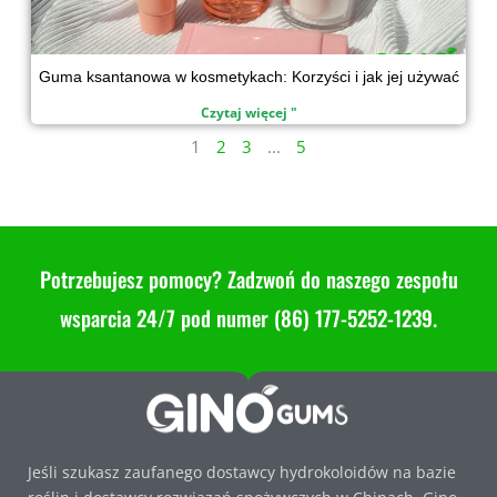
Guma ksantanowa w kosmetykach: Korzyści i jak jej używać
Czytaj więcej "
1
2
3
...
5
Potrzebujesz pomocy? Zadzwoń do naszego zespołu
wsparcia 24/7 pod numer (86) 177-5252-1239.
Jeśli szukasz zaufanego dostawcy hydrokoloidów na bazie