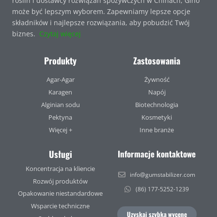
roślin i dostawcy rozwiązań spożywczych w Chinach, Gino
może być lepszym wyborem. Zapewniamy lepsze opcje
składników i najlepsze rozwiązania, aby pobudzić Twój
biznes.
Czytaj więcej
Produkty
Zastosowania
Agar-Agar
Żywność
Karagen
Napój
Alginian sodu
Biotechnologia
Pektyna
Kosmetyki
Więcej +
Inne branże
Usługi
Informacje kontaktowe
Koncentracja na kliencie
info@gumstabilizer.com
Rozwój produktów
(86) 177-5252-1239
Opakowanie niestandardowe
Wsparcie techniczne
Uzyskaj szybką wycenę