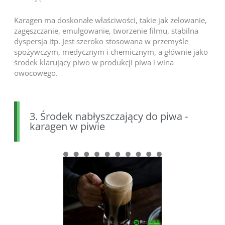
Karagen ma doskonałe właściwości, takie jak żelowanie,
zagęszczanie, emulgowanie, tworzenie filmu, stabilna
dyspersja itp. Jest szeroko stosowana w przemyśle
spożywczym, medycznym i chemicznym, a głównie jako
środek klarujący piwo w produkcji piwa i wina
owocowego.
3. Środek nabłyszczający do piwa -
karagen w piwie