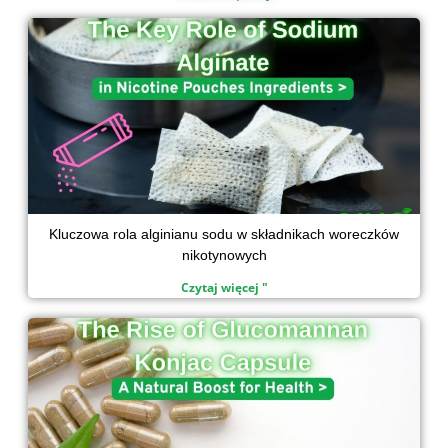
d
o
e
a
Strona
Strona
Strona
Strona
i
o
r
p
n
k
p
Kluczowa rola alginianu sodu w składnikach woreczków
nikotynowych
Czytaj więcej "