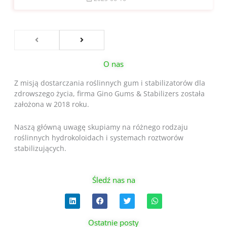
O nas
Z misją dostarczania roślinnych gum i stabilizatorów dla
zdrowszego życia, firma Gino Gums & Stabilizers została
założona w 2018 roku.
Naszą główną uwagę skupiamy na różnego rodzaju
roślinnych hydrokoloidach i systemach roztworów
stabilizujących.
Śledź nas na
L
F
T
W
i
a
w
h
n
c
i
a
k
e
t
t
Ostatnie posty
e
b
t
s