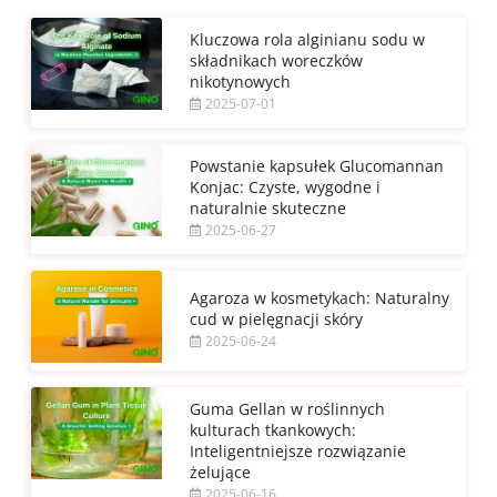
Kluczowa rola alginianu sodu w
składnikach woreczków
nikotynowych
2025-07-01
Powstanie kapsułek Glucomannan
Konjac: Czyste, wygodne i
naturalnie skuteczne
2025-06-27
Agaroza w kosmetykach: Naturalny
cud w pielęgnacji skóry
2025-06-24
Guma Gellan w roślinnych
kulturach tkankowych:
Inteligentniejsze rozwiązanie
żelujące
2025-06-16