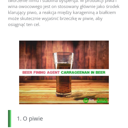
tworzenie filmu i stabilna dyspersja. W produkcji piwa i
wina owocowego jest on stosowany głównie jako środek
klarujący piwo, a reakcja między karageniną a białkiem
może skutecznie wyjaśnić brzeczkę w piwie, aby
osiągnąć ten cel.
1. O piwie