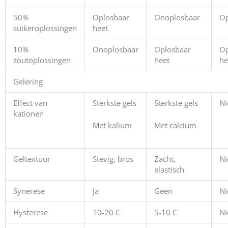
50%
Oplosbaar
Onoplosbaar
Op
suikeroplossingen
heet
10%
Onoplosbaar
Oplosbaar
Op
zoutoplossingen
heet
he
Gelering
Effect van
Sterkste gels
Sterkste gels
Ni
kationen
Met kalium
Met calcium
Geltextuur
Stevig, bros
Zacht,
Ni
elastisch
Synerese
Ja
Geen
Ni
Hysterese
10-20 C
5-10 C
Ni