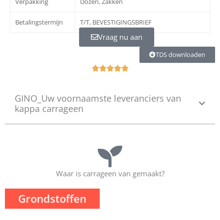
Verpakking
Dozen, Zakken
Betalingstermijn
T/T, BEVESTIGINGSBRIEF
Vraag nu aan
TDS downloaden
V





a
l
GINO_Uw voornaamste leveranciers van
o
kappa carrageen
r
a
d
o
c
o
n
Waar is carrageen van gemaakt?
5
d
Grondstoffen
e
5