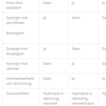
Vries-dooi
Geen
Ja
Ja
stabiliteit
Synergie met
Ja
Geen
G
sprinkhaan
Bonengom
Synergie met
Ja
Geen
G
konjacgom
Synergie met
Geen
Ja
G
zetmeel
Omkeerbaarheid
Geen
Ja
Ja
van afschuiving
Zuurstabiliteit
Hydrolyse in
Hydrolyse in
Hy
oplossing,
oplossing,
versneld
versneld door