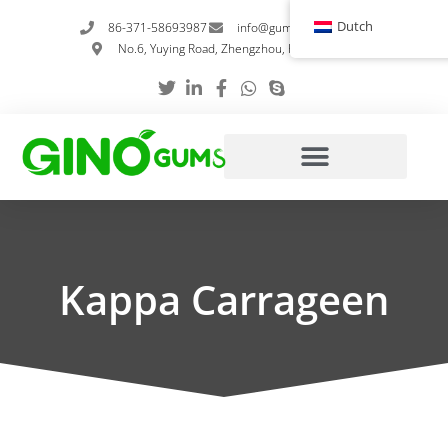
Overslaan
Dutch
86-371-58693987
info@gumstabilizer.com
naar
No.6, Yuying Road, Zhengzhou, Henan, China
inhoud
Kappa Carrageen