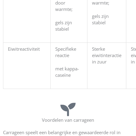
door
warmte;
warmte;
gels zijn
gels zijn
stabiel
stabiel
Eiwitreactiviteit
Specifieke
Sterke
St
reactie
eiwitinteractie
ei
in zuur
in
met kappa-
caseïne
Voordelen van carrageen
Carrageen speelt een belangrijke en gewaardeerde rol in