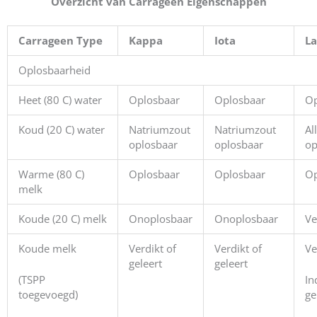
Overzicht van Carrageen Eigenschappen
Carrageen Type
Kappa
Iota
L
Oplosbaarheid
Heet (80 C) water
Oplosbaar
Oplosbaar
Op
Koud (20 C) water
Natriumzout
Natriumzout
Al
oplosbaar
oplosbaar
op
Warme (80 C)
Oplosbaar
Oplosbaar
Op
melk
Koude (20 C) melk
Onoplosbaar
Onoplosbaar
Ve
Koude melk
Verdikt of
Verdikt of
Ve
geleert
geleert
(TSPP
In
toegevoegd)
ge