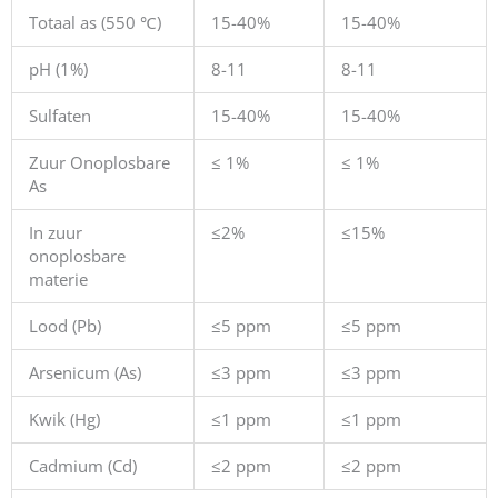
Totaal as (550 ℃)
15-40%
15-40%
pH (1%)
8-11
8-11
Sulfaten
15-40%
15-40%
Zuur Onoplosbare
≤ 1%
≤ 1%
As
In zuur
≤2%
≤15%
onoplosbare
materie
Lood (Pb)
≤5 ppm
≤5 ppm
Arsenicum (As)
≤3 ppm
≤3 ppm
Kwik (Hg)
≤1 ppm
≤1 ppm
Cadmium (Cd)
≤2 ppm
≤2 ppm