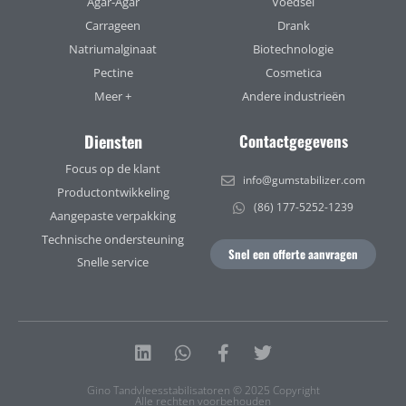
Agar-Agar
Voedsel
Carrageen
Drank
Natriumalginaat
Biotechnologie
Pectine
Cosmetica
Meer +
Andere industrieën
Diensten
Contactgegevens
Focus op de klant
info@gumstabilizer.com
Productontwikkeling
(86) 177-5252-1239
Aangepaste verpakking
Technische ondersteuning
Snel een offerte aanvragen
Snelle service
Linkedin
Whatsapp
Facebook-
Twitter
f
Gino Tandvleesstabilisatoren © 2025 Copyright
Alle rechten voorbehouden