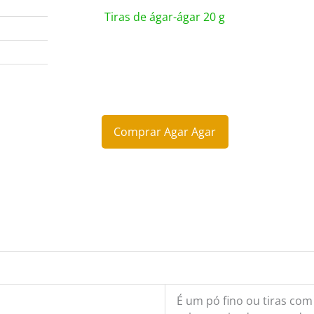
Tiras de ágar-ágar 20 g
Comprar Agar Agar
Comprar Agar Agar
É um pó fino ou tiras com