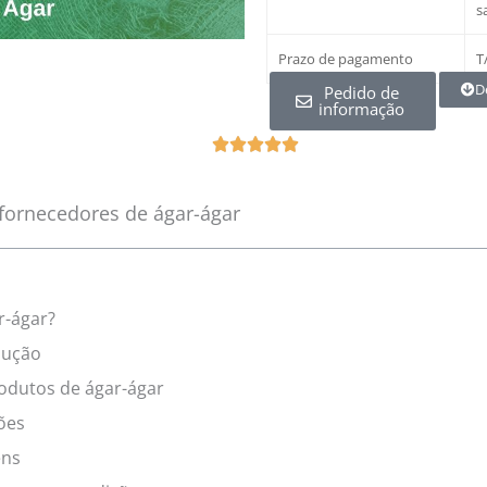
s
Prazo de pagamento
T
D
Pedido de
informação
5





/
5
fornecedores de ágar-ágar
ü
z
e
r
r-ágar?
i
dução
n
d
odutos de ágar-ágar
e
ões
n
ens
d
e