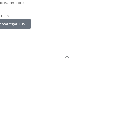
acos, tambores
/T, L/C
escarregar TDS