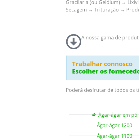
Gracilaria (ou Geldium) → Li
Secagem → Trituração → Prod
A nossa gama de produt
Trabalhar connosco
Escolher os forneced
Poderá desfrutar de todos os t
Ágar-ágar em pó
Ágar-ágar 1200
Ágar-ágar 1100