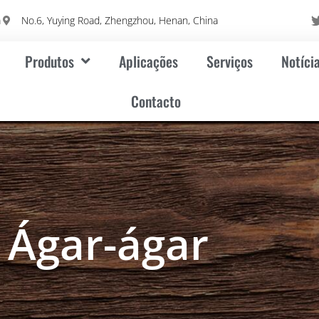
m
No.6, Yuying Road, Zhengzhou, Henan, China
Produtos
Aplicações
Serviços
Notíci
Contacto
Ágar-ágar