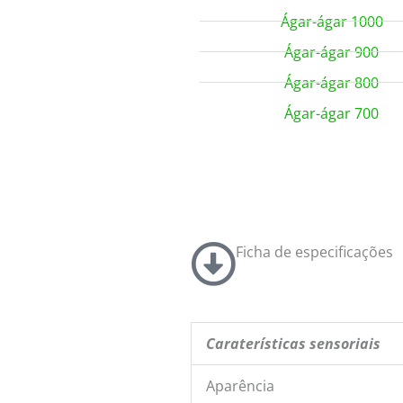
Ágar-ágar 1000
Ágar-ágar 900
Ágar-ágar 800
Ágar-ágar 700
Ficha de especificações
Caraterísticas sensoriais
Aparência