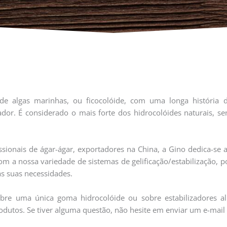
e algas marinhas, ou ficocolóide, com uma longa história d
izador. É considerado o mais forte dos hidrocolóides naturais, 
ionais de ágar-ágar, exportadores na China, a Gino dedica-se a
 Com a nossa variedade de sistemas de gelificação/estabilização,
s suas necessidades.
bre uma única goma hidrocolóide ou sobre estabilizadores al
odutos. Se tiver alguma questão, não hesite em enviar um e-mail