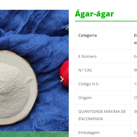
Ágar-ágar
Categoria
E
e
E Número
E
N.º CAS
9
Código H.S.
1
Origem
C
QUANTIDADE MÁXIMA DE
5
ENCOMENDA
Embalagem
C