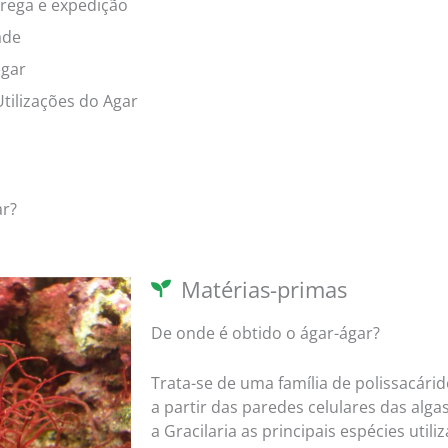
rega e expedição
ğ
ade
e
ágar
r
l
Utilizações do Agar
e
n
d
i
ar?
r
i
l
Matérias-primas
d
i
De onde é obtido o ágar-ágar?
Trata-se de uma família de polissacárid
a partir das paredes celulares das alg
a Gracilaria as principais espécies uti