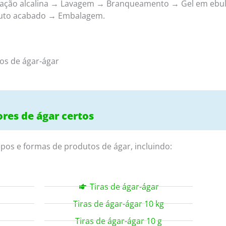
xiviação alcalina → Lavagem → Branqueamento → Gel em eb
uto acabado → Embalagem.
os de ágar-ágar
ores de ágar certos
ipos e formas de produtos de ágar, incluindo:
Tiras de ágar-ágar
Tiras de ágar-ágar 10 kg
Tiras de ágar-ágar 10 g