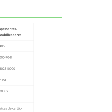
spessantes,
stabilizadores
406
000-70-8
302310000
hina
00 KG
aixas de cartão,