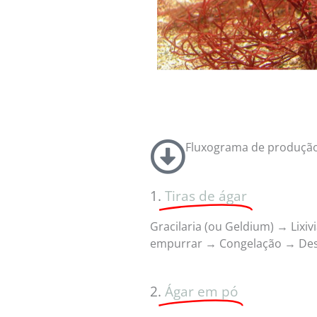
Fluxograma de produçã
1.
Tiras de ágar
Gracilaria (ou Geldium) → Lix
empurrar → Congelação → De
2.
Ágar em pó