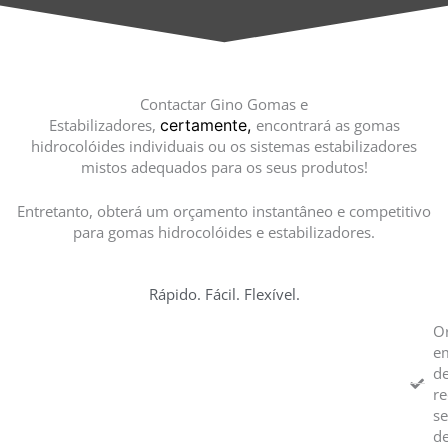
Contactar Gino Gomas e
Estabilizadores,
certamente,
encontrará as gomas
hidrocolóides individuais ou os sistemas estabilizadores
mistos adequados para os seus produtos!
Entretanto, obterá um orçamento instantâneo e competitivo
para gomas hidrocolóides e estabilizadores.
Rápido. Fácil. Flexível.
O
e
de
re
s
de