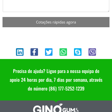
Cotações rápidas agora
L
F
T
W
S
V
i
a
w
h
k
i
n
c
i
a
y
b
k
e
t
t
p
e
e
b
t
s
e
r
Precisa de ajuda? Ligue para a nossa equipa de
d
o
e
a
i
o
r
p
apoio 24 horas por dia, 7 dias por semana, através
n
k
p
do número (86) 177-5252-1239
-
f