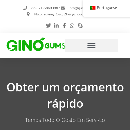
Saltar
Portuguese
86-371-58693987
info@gumstabilizer.com
para
No.6, Yuying Road, Zhengzhou, Henan, China
o
conteúdo
Obter um orçamento
rápido
Temos Todo O Gosto Em Servi-Lo