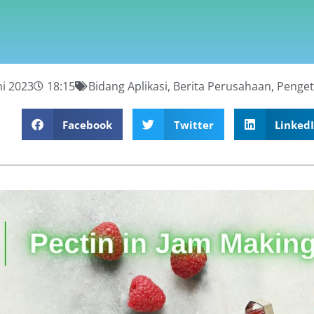
ni 2023
18:15
Bidang Aplikasi
,
Berita Perusahaan
,
Penge
Facebook
Twitter
Linked