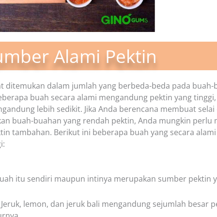
umber Alami Pektin
at ditemukan dalam jumlah yang berbeda-beda pada buah-
eberapa buah secara alami mengandung pektin yang tinggi
ngandung lebih sedikit. Jika Anda berencana membuat sela
n buah-buahan yang rendah pektin, Anda mungkin perlu 
tin tambahan. Berikut ini beberapa buah yang secara ala
i:
buah itu sendiri maupun intinya merupakan sumber pektin y
 Jeruk, lemon, dan jeruk bali mengandung sejumlah besar pe
rnya.