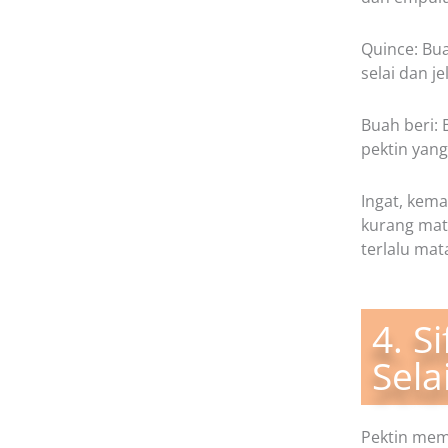
Quince: Bu
selai dan jel
Buah beri: 
pektin yang 
Ingat, kem
kurang mata
terlalu mat
4. S
Sela
Pektin memi