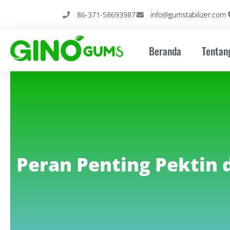
Loncat
86-371-58693987
info@gumstabilizer.com
ke
konten
Beranda
Tentan
Peran Penting Pektin