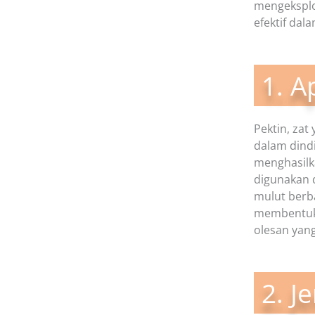
mengeksplor
efektif dala
1. A
Pektin, zat
dalam dindi
menghasilka
digunakan d
mulut berb
membentuk 
olesan yang
2. J