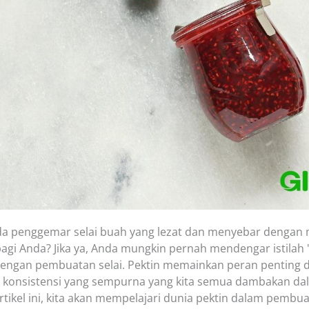
a penggemar selai buah yang lezat dan menyebar dengan mu
agi Anda? Jika ya, Anda mungkin pernah mendengar istilah 
dengan pembuatan selai. Pektin memainkan peran penting
n konsistensi yang sempurna yang kita semua dambakan dala
artikel ini, kita akan mempelajari dunia pektin dalam pembua