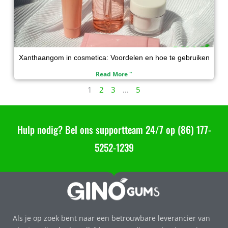
Xanthaangom in cosmetica: Voordelen en hoe te gebruiken
Read More "
1
2
3
...
5
Hulp nodig? Bel ons supportteam 24/7 op (86) 177-
5252-1239
Als je op zoek bent naar een betrouwbare leverancier van