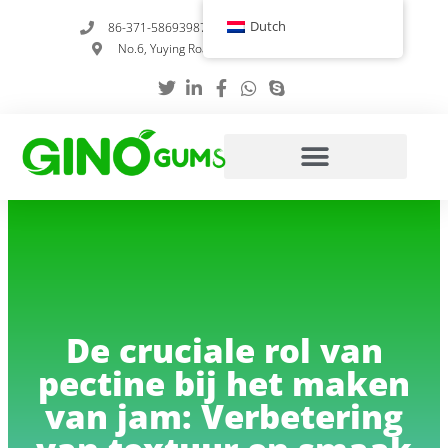
Overslaan
Dutch
86-371-58693987
info@gumstabilizer.com
naar
No.6, Yuying Road, Zhengzhou, Henan, China
inhoud
De cruciale rol van
pectine bij het maken
van jam: Verbetering