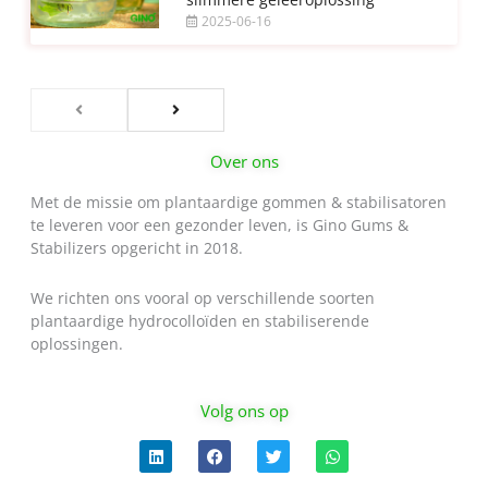
2025-06-16
Over ons
Met de missie om plantaardige gommen & stabilisatoren
te leveren voor een gezonder leven, is Gino Gums &
Stabilizers opgericht in 2018.
We richten ons vooral op verschillende soorten
plantaardige hydrocolloïden en stabiliserende
oplossingen.
Volg ons op
L
F
T
W
i
a
w
h
n
c
i
a