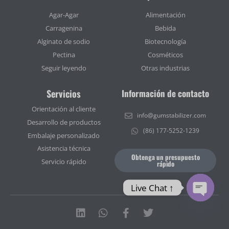
Agar-Agar
Alimentación
Carragenina
Bebida
Alginato de sodio
Biotecnología
Pectina
Cosméticos
Seguir leyendo
Otras industrias
Servicios
Información de contacto
Orientación al cliente
info@gumstabilizer.com
Desarrollo de productos
(86) 177-5252-1239
Embalaje personalizado
Asistencia técnica
Obtenga un presupuesto
Servicio rápido
rápido
Live Chat ↑
Open ch
Linkedin
Whatsapp
Facebook-
Twitter
f