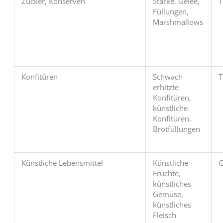
Zucker, Konserven
Stärke, Gelee,
T
Füllungen,
Marshmallows
Konfitüren
Schwach
T
erhitzte
Konfitüren,
künstliche
Konfitüren,
Brotfüllungen
Künstliche Lebensmittel
Künstliche
G
Früchte,
künstliches
Gemüse,
künstliches
Fleisch