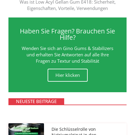
Was ist Low Acyl Gellan Gum E418: Sicherheit,
Eigenschaften, Vorteile, Verwendungen
Haben Sie Fragen? Brauchen Sie
Hilfe?
Wenden Sie sich an Gino Gums & Stabilizers
und erhalten Sie Antworten auf alle Ihre
Fragen zu Textur und Stabilität
Hier klicken
NEUESTE BEITRÄGE
Die Schlüsselrolle von
Natriumalginat in den