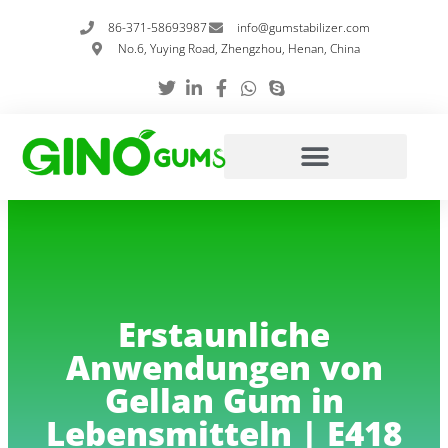
Zum
86-371-58693987
info@gumstabilizer.com
Inhalt
No.6, Yuying Road, Zhengzhou, Henan, China
springen
Erstaunliche
Anwendungen von
Gellan Gum in
Lebensmitteln | E418