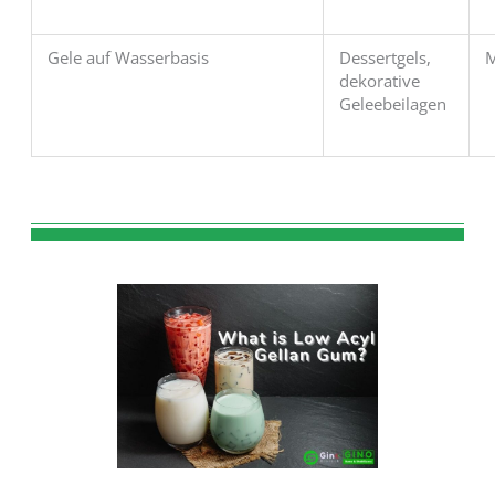
Gele auf Wasserbasis
Dessertgels,
M
dekorative
Geleebeilagen