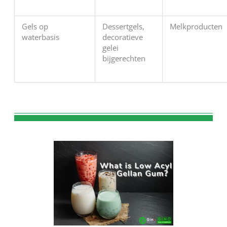
Gels op
Dessertgels,
Melkproducten
waterbasis
decoratieve
gelei
bijgerechten