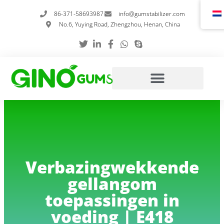
Overslaan
86-371-58693987
info@gumstabilizer.com
naar
No.6, Yuying Road, Zhengzhou, Henan, China
inhoud
Verbazingwekkende
gellangom
toepassingen in
voeding | E418