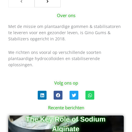
Over ons
Met de missie om plantaardige gommen & stabilisatoren
te leveren voor een gezonder leven, is Gino Gums &
Stabilizers opgericht in 2018.
We richten ons vooral op verschillende soorten
plantaardige hydrocolloïden en stabiliserende
oplossingen.
Volg ons op
L
F
T
W
i
a
w
h
n
c
i
a
k
e
t
t
Recente berichten
e
b
t
s
d
o
e
a
Pagina
Pagina
Pagina
Pagina
i
o
r
p
n
k
p