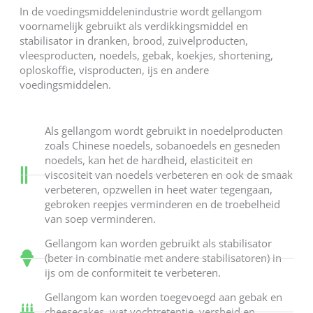
In de voedingsmiddelenindustrie wordt gellangom
voornamelijk gebruikt als verdikkingsmiddel en
stabilisator in dranken, brood, zuivelproducten,
vleesproducten, noedels, gebak, koekjes, shortening,
oploskoffie, visproducten, ijs en andere
voedingsmiddelen.
Als gellangom wordt gebruikt in noedelproducten
zoals Chinese noedels, sobanoedels en gesneden
noedels, kan het de hardheid, elasticiteit en
viscositeit van noedels verbeteren en ook de smaak
verbeteren, opzwellen in heet water tegengaan,
gebroken reepjes verminderen en de troebelheid
van soep verminderen.
Gellangom kan worden gebruikt als stabilisator
(beter in combinatie met andere stabilisatoren) in
ijs om de conformiteit te verbeteren.
Gellangom kan worden toegevoegd aan gebak en
cheesecakes, wat vochtretentie, versheid en