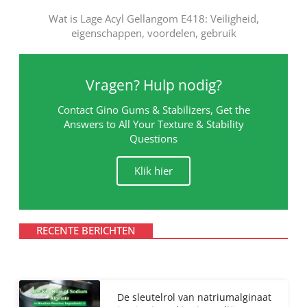
Wat is Lage Acyl Gellangom E418: Veiligheid,
eigenschappen, voordelen, gebruik
Vragen? Hulp nodig?
Contact Gino Gums & Stabilizers, Get the
Answers to All Your Texture & Stability
Questions
Klik hier
RECENTE BERICHTEN
De sleutelrol van natriumalginaat