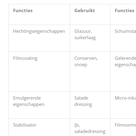
Functies
Gebruikt
Functies
Hechtingseigenschappen
Glazuur,
Schuimsta
suikerlaag
Filmcoating
Conserven,
Gelerend
snoep
eigensch
Emulgerende
Salade
Micro-ink
eigenschappen
dressing
Stabilisator
IJs,
Filmvorm
saladedressing