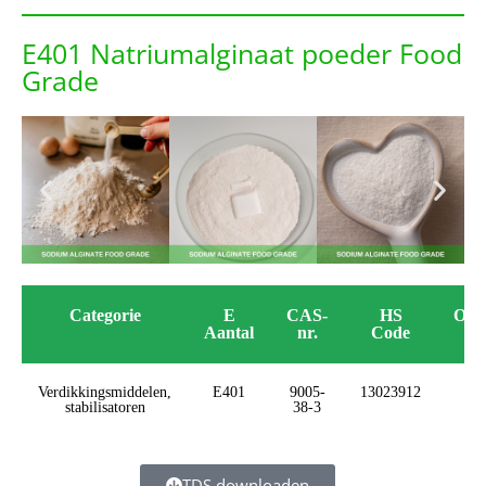
E401 Natriumalginaat poeder Food
Grade
Categorie
E
CAS-
HS
Oor
Aantal
nr.
Code
Verdikkingsmiddelen,
E401
9005-
13023912
C
stabilisatoren
38-3
TDS downloaden