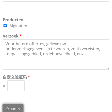
Producten
Alginaten
Verzoek
*
自定义验证码
*
=
Stuur in