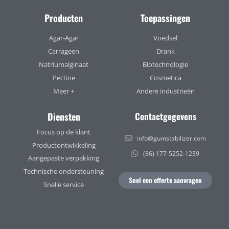
Producten
Toepassingen
Agar-Agar
Voedsel
Carrageen
Drank
Natriumalginaat
Biotechnologie
Pectine
Cosmetica
Meer +
Andere industrieën
Diensten
Contactgegevens
Focus op de klant
info@gumstabilizer.com
Productontwikkeling
(86) 177-5252-1239
Aangepaste verpakking
Technische ondersteuning
Snel een offerte aanvragen
Snelle service