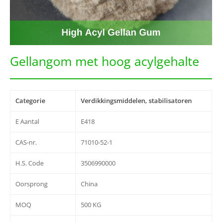
Gellangom met hoog acylgehalte
Categorie
Verdikkingsmiddelen, stabilisatoren
E Aantal
E418
CAS-nr.
71010-52-1
H.S. Code
3506990000
Oorsprong
China
MOQ
500 KG