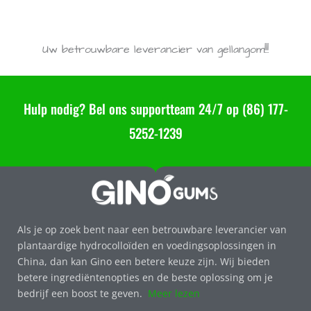
Best verkopende Hoge Acyl Gellan Gom - E418 Gellan Gom Leverancier
Uw betrouwbare leverancier van gellangom!!!
Hulp nodig? Bel ons supportteam 24/7 op (86) 177-
5252-1239
Als je op zoek bent naar een betrouwbare leverancier van
plantaardige hydrocolloïden en voedingsoplossingen in
China, dan kan Gino een betere keuze zijn. Wij bieden
betere ingrediëntenopties en de beste oplossing om je
bedrijf een boost te geven.
Meer lezen