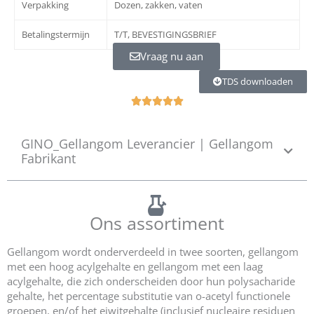
Verpakking
Dozen, zakken, vaten
Betalingstermijn
T/T, BEVESTIGINGSBRIEF
Vraag nu aan
TDS downloaden
R





a
t
GINO_Gellangom Leverancier | Gellangom
e
Fabrikant
d
5
o
u
Ons assortiment
t
o
f
Gellangom wordt onderverdeeld in twee soorten, gellangom
5
met een hoog acylgehalte en gellangom met een laag
acylgehalte, die zich onderscheiden door hun polysacharide
gehalte, het percentage substitutie van o-acetyl functionele
groepen, en/of het eiwitgehalte (inclusief nucleaire residuen