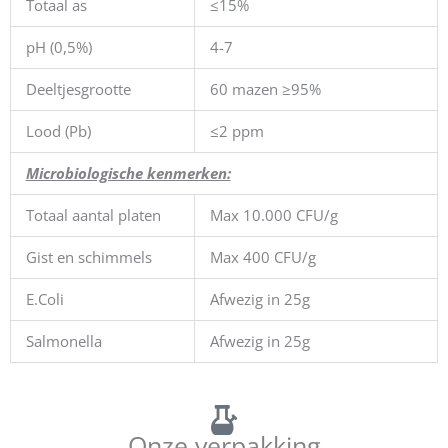
Totaal as
≤15%
pH (0,5%)
4-7
Deeltjesgrootte
60 mazen ≥95%
Lood (Pb)
≤2 ppm
Microbiologische kenmerken:
Totaal aantal platen
Max 10.000 CFU/g
Gist en schimmels
Max 400 CFU/g
E.Coli
Afwezig in 25g
Salmonella
Afwezig in 25g
Onze verpakking