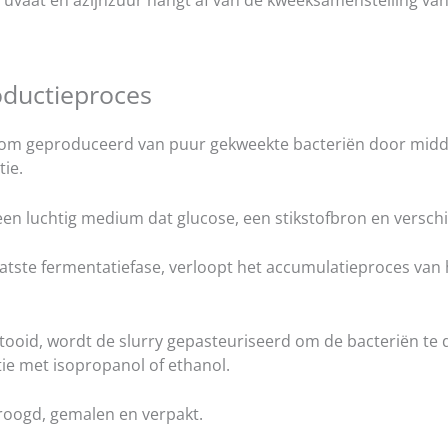
ruvaat en azijnzuur hangt af van de kweeksamenstelling v
ductieproces
m geproduceerd van puur gekweekte bacteriën door midd
ie.
en luchtig medium dat glucose, een stikstofbron en versch
atste fermentatiefase, verloopt het accumulatieproces van 
voltooid, wordt de slurry gepasteuriseerd om de bacteriën 
ie met isopropanol of ethanol.
roogd, gemalen en verpakt.