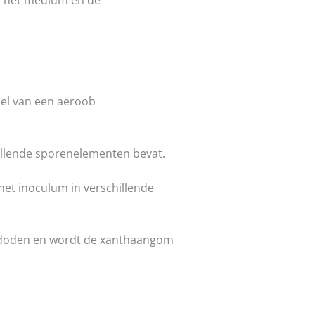
an het medium en de
el van een aëroob
illende sporenelementen bevat.
het inoculum in verschillende
te doden en wordt de xanthaangom