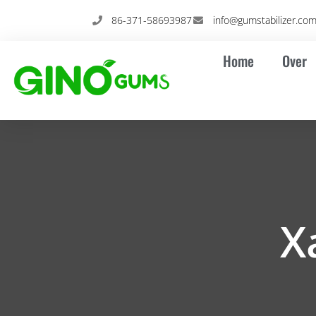
Overslaan
86-371-58693987
info@gumstabilizer.co
naar
inhoud
Home
Over
X