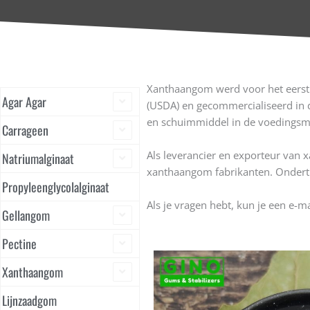
E415: Een uitstekende gom - Xanthaangom leverancier in China
Xanthaangom werd voor het eerst 
Agar Agar
(USDA) en gecommercialiseerd in de
en schuimmiddel in de voedingsmi
Carrageen
Als leverancier en exporteur van
Natriumalginaat
xanthaangom fabrikanten. Ondert
Propyleenglycolalginaat
Als je vragen hebt, kun je een e-m
Gellangom
Pectine
Xanthaangom
Lijnzaadgom