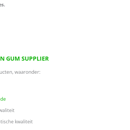
s.
N GUM SUPPLIER
ducten, waaronder:
ade
aliteit
sche kwaliteit