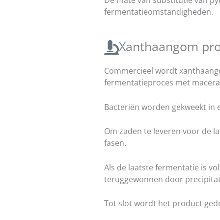
De mate van substitutie van py
fermentatieomstandigheden.
Xanthaangom pro
Commercieel wordt xanthaango
fermentatieproces met macerat
Bacteriën worden gekweekt in e
Om zaden te leveren voor de la
fasen.
Als de laatste fermentatie is 
teruggewonnen door precipitat
Tot slot wordt het product ged