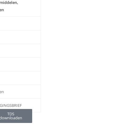
middelen,
ren
en
IGINGSBRIEF
TDS
downloaden