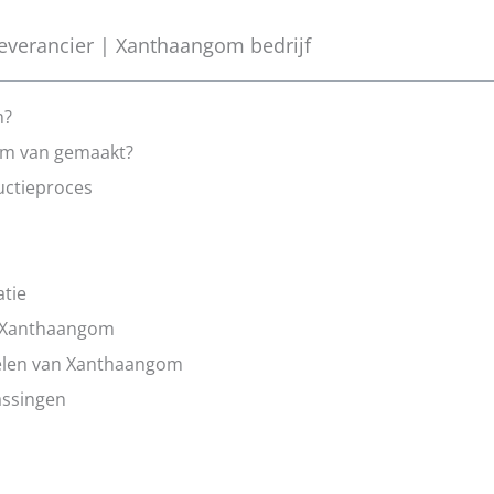
ц
і
erancier | Xanthaangom bedrijf
н
к
а
m?
5
om van gemaakt?
і
ctieproces
з
5
atie
 Xanthaangom
len van Xanthaangom
ssingen