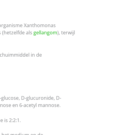
o-organisme Xanthomonas
(hetzelfde als
gellangom
), terwijl
 schuimmiddel in de
-glucose, D-glucuronide, D-
annose en 6-acetyl mannose.
is 2:2:1.