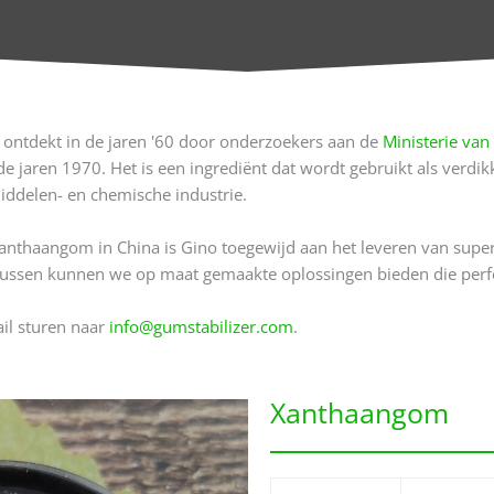
ontdekt in de jaren '60 door onderzoekers aan de
Ministerie va
 jaren 1970. Het is een ingrediënt dat wordt gebruikt als verdik
ddelen- en chemische industrie.
 xanthaangom in China is Gino toegewijd aan het leveren van sup
ussen kunnen we op maat gemaakte oplossingen bieden die perfe
ail sturen naar
info@gumstabilizer.com
.
Xanthaangom