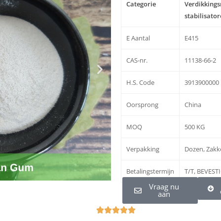
Categorie
Verdikkings
stabilisato
E Aantal
E415
CAS-nr.
11138-66-2
H.S. Code
3913900000
Oorsprong
China
MOQ
500 KG
Verpakking
Dozen, Zakk
Betalingstermijn
T/T, BEVEST
Vraag nu
aan
О




