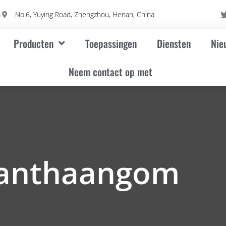
m
No.6, Yuying Road, Zhengzhou, Henan, China
Producten
Toepassingen
Diensten
Nie
Neem contact op met
anthaangom