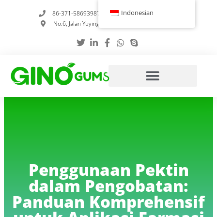
Loncat
Indonesian
86-371-58693987
info@gumstabilizer.com
ke
No.6, Jalan Yuying, Zhengzhou, Henan, Tiongkok
konten
Penggunaan Pektin
dalam Pengobatan:
Panduan Komprehensif