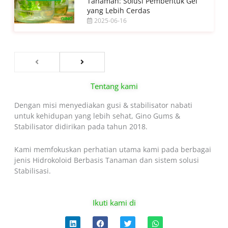
Tanaman: Solusi Pembentuk Gel
yang Lebih Cerdas
2025-06-16
Tentang kami
Dengan misi menyediakan gusi & stabilisator nabati
untuk kehidupan yang lebih sehat, Gino Gums &
Stabilisator didirikan pada tahun 2018.
Kami memfokuskan perhatian utama kami pada berbagai
jenis Hidrokoloid Berbasis Tanaman dan sistem solusi
Stabilisasi.
Ikuti kami di
L
F
T
W
i
a
w
h