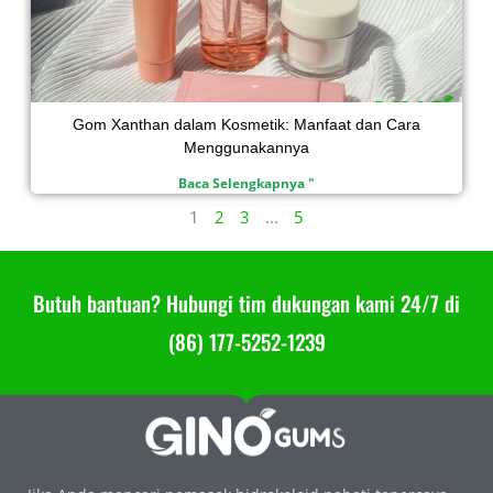
Gom Xanthan dalam Kosmetik: Manfaat dan Cara
Menggunakannya
Baca Selengkapnya "
1
2
3
...
5
Butuh bantuan? Hubungi tim dukungan kami 24/7 di
(86) 177-5252-1239