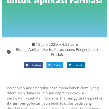
untuk Aplikasi Farmasi
13 Juni 2025
4:33 sore
Bidang Aplikasi
,
Berita Perusahaan
,
Pengetahuan
Produk
Facebook
Twitter
LinkedIn
Pernahkah Anda berpikir bagaimana bahan alami yang
ditemukan dalam kulit buah dapat merevolusi
perawatan kesehatan modern? The
penggunaan pektin
dalam pengobatan
jauh lebih luas daripada yang
disadari oleh kebanyakan orang. Polisakarida serbaguna