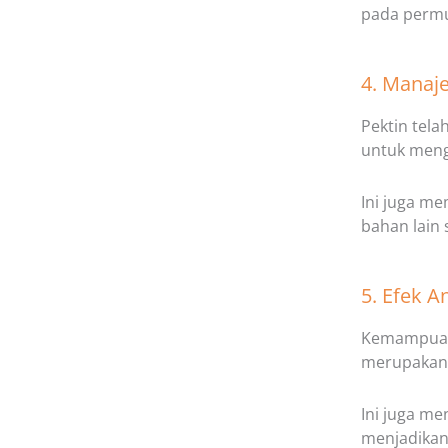
pada perm
4. Manaj
Pektin tela
untuk meng
Ini juga m
bahan lain
5. Efek A
Kemampuan 
merupakan 
Ini juga me
menjadikan