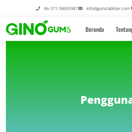
Loncat
86-371-58693987
info@gumstabilizer.com
ke
konten
Beranda
Tentan
Pengguna