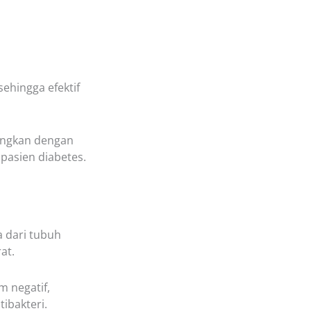
ehingga efektif
sangkan dengan
pasien diabetes.
 dari tubuh
at.
m negatif,
ibakteri.