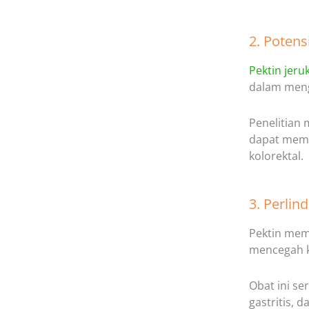
2. Poten
Pektin jeru
dalam men
Penelitian
dapat memb
kolorektal.
3. Perlin
Pektin mem
mencegah k
Obat ini se
gastritis, 