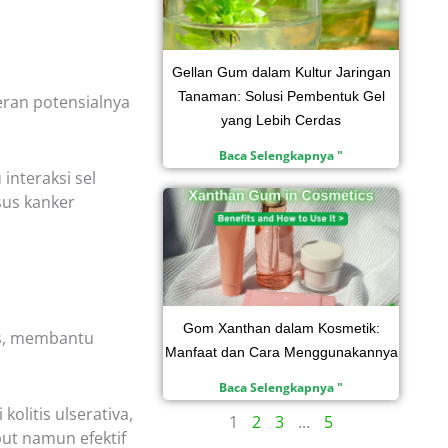
Gellan Gum dalam Kultur Jaringan
Tanaman: Solusi Pembentuk Gel
ran potensialnya
yang Lebih Cerdas
Baca Selengkapnya "
nteraksi sel
us kanker
Gom Xanthan dalam Kosmetik:
us, membantu
Manfaat dan Cara Menggunakannya
Baca Selengkapnya "
olitis ulserativa,
1
2
3
...
5
but namun efektif