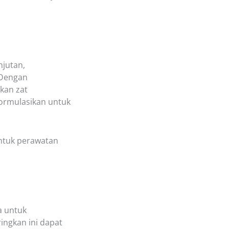
njutan,
 Dengan
kan zat
iformulasikan untuk
 untuk perawatan
a untuk
ingkan ini dapat