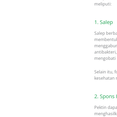
meliputi:
1. Salep
Salep berba
membentuk 
menggabung
antibakteri
mengobati l
Selain itu,
kesehatan 
2. Spons
Pektin dapa
menghasilk