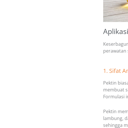
Aplikas
Keserbagun
perawatan 
1. Sifat A
Pektin bias
membuat se
Formulasi i
Pektin me
lambung, d
sehingga m