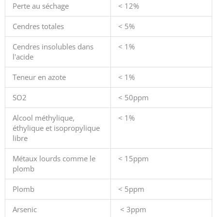
Perte au séchage
< 12%
Cendres totales
< 5%
Cendres insolubles dans
< 1%
l'acide
Teneur en azote
< 1%
SO2
< 50ppm
Alcool méthylique,
< 1%
éthylique et isopropylique
libre
Métaux lourds comme le
< 15ppm
plomb
Plomb
< 5ppm
Arsenic
< 3ppm