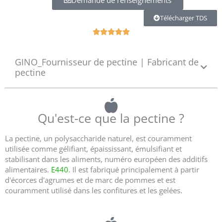
Télécharger TDS
R





a
t
GINO_Fournisseur de pectine | Fabricant de
e
pectine
d
5
o
u
Qu'est-ce que la pectine ?
t
o
f
La pectine, un polysaccharide naturel, est couramment
5
utilisée comme gélifiant, épaississant, émulsifiant et
stabilisant dans les aliments, numéro européen des additifs
alimentaires.
E440
. Il est fabriqué principalement à partir
d'écorces d'agrumes et de marc de pommes et est
couramment utilisé dans les confitures et les gelées.