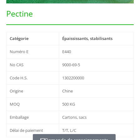
Pectine
Catégorie
Épaississants, stabilisants
Numéro E
E440
No CAS
9000-69-5
Code H.S.
1302200000
Origine
Chine
MOQ
500 KG
Emballage
Cartons, sacs
Délai de paiement
T/T, L/C
Demande de renseignements