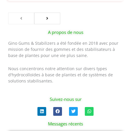
A propos de nous
Gino Gums & Stabilizers a été fondée en 2018 avec pour
mission de fournir des gommes et des stabilisateurs à
base de plantes pour une vie plus saine.
Nous concentrons notre attention sur divers types
d'hydrocolloïdes à base de plantes et de systèmes de
solutions stabilisantes.
Suivez-nous sur
L
F
T
W
i
a
w
h
n
c
i
a
k
e
t
t
Messages récents
e
b
t
s
d
o
e
a