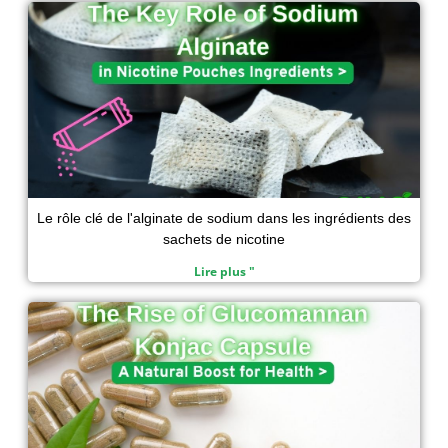
Page
Page
Page
Page
i
o
r
p
n
k
p
Le rôle clé de l'alginate de sodium dans les ingrédients des
sachets de nicotine
Lire plus "