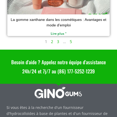
La gomme xanthane dans les cosmétiques : Avantages et
mode d'emploi
Lire plus "
1
2
3
…
5
Besoin d'aide ? Appelez notre équipe d'assistance
24h/24 et 7j/7 au (86) 177-5252-1239
Si vous êtes à la recherche d'un fournisseur
d'hydrocolloïdes à base de plantes et d'un fournisseur de