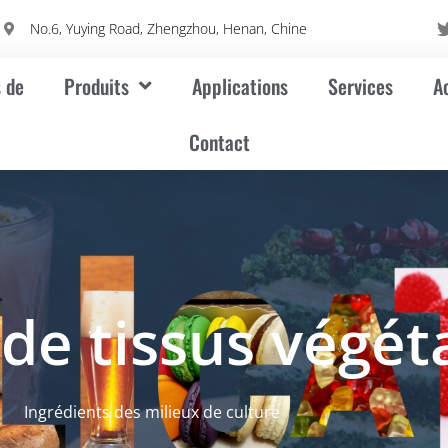
m
No.6, Yuying Road, Zhengzhou, Henan, Chine
 de
Produits
Applications
Services
A
Contact
 de tissus végét
Ingrédients des milieux de culture