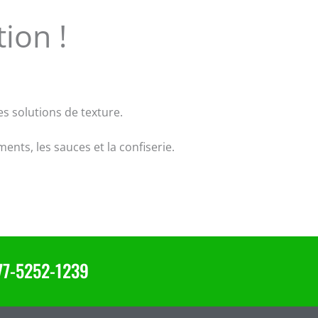
ion !
s solutions de texture.
ments, les sauces et la confiserie.
177-5252-1239