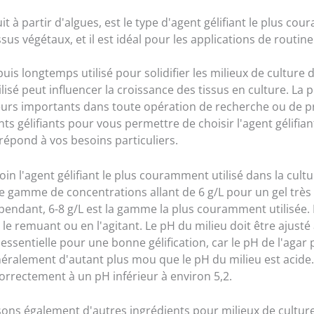
it à partir d'algues, est le type d'agent gélifiant le plus cour
ssus végétaux, et il est idéal pour les applications de routine
uis longtemps utilisé pour solidifier les milieux de culture 
tilisé peut influencer la croissance des tissus en culture. La p
eurs importants dans toute opération de recherche ou de p
 gélifiants pour vous permettre de choisir l'agent gélifiant
répond à vos besoins particuliers.
loin l'agent gélifiant le plus couramment utilisé dans la cultur
e gamme de concentrations allant de 6 g/L pour un gel très 
ependant, 6-8 g/L est la gamme la plus couramment utilisée. 
 le remuant ou en l'agitant. Le pH du milieu doit être ajusté 
essentielle pour une bonne gélification, car le pH de l'agar pe
néralement d'autant plus mou que le pH du milieu est acid
correctement à un pH inférieur à environ 5,2.
ns également d'autres ingrédients pour milieux de culture