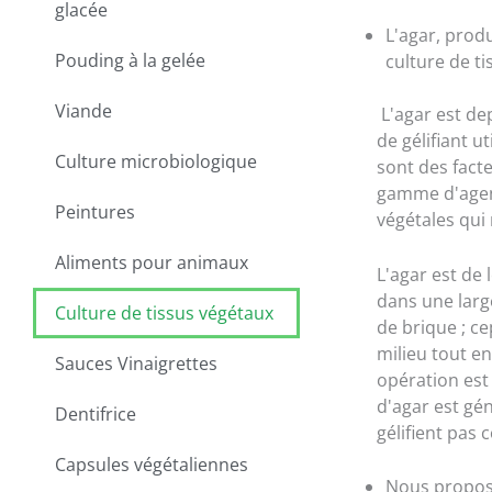
glacée
L'agar, produ
Pouding à la gelée
culture de ti
Viande
L'agar est dep
de gélifiant u
Culture microbiologique
sont des fact
gamme d'agents
Peintures
végétales qui 
Aliments pour animaux
L'agar est de 
dans une larg
Culture de tissus végétaux
de brique ; c
milieu tout en
Sauces Vinaigrettes
opération est 
d'agar est gé
Dentifrice
gélifient pas 
Capsules végétaliennes
Nous proposo