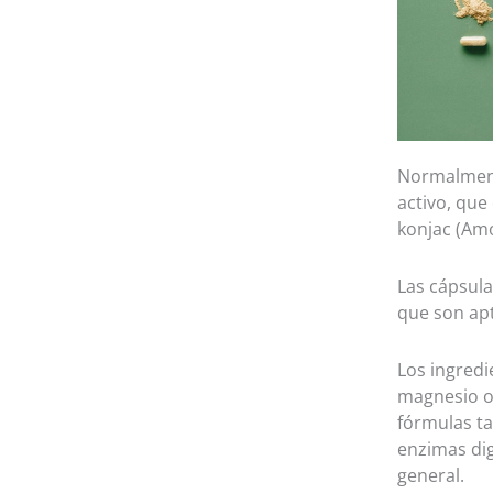
Normalment
activo, que 
konjac (Amo
Las cápsula
que son apt
Los ingredi
magnesio o 
fórmulas t
enzimas dig
general.