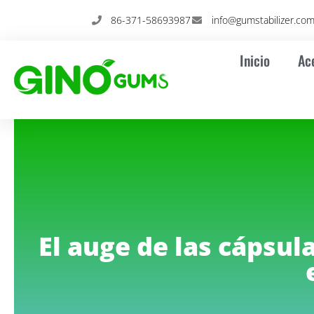
Ir
86-371-58693987
info@gumstabilizer.co
al
contenido
Inicio
Ac
El auge de las cápsu