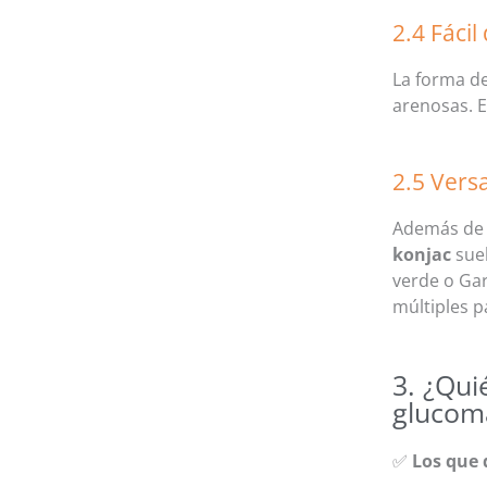
2.4 Fáci
La forma de
arenosas. E
2.5 Vers
Además de 
konjac
sue
verde o Gar
múltiples p
3. ¿Qui
glucom
✅
Los que 