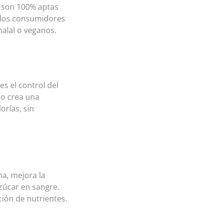
s son 100% aptas
a los consumidores
halal o veganos.
es el control del
no crea una
orías, sin
na, mejora la
azúcar en sangre.
ción de nutrientes.