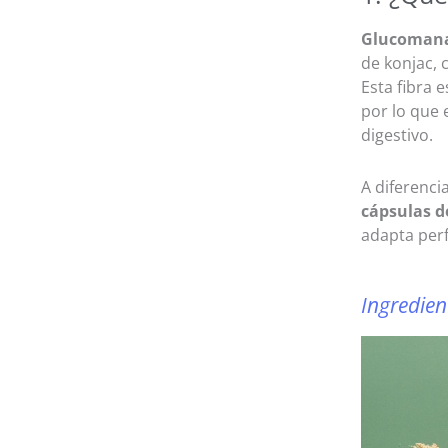
Glucomana
de konjac, 
Esta fibra 
por lo que 
digestivo.
A diferenci
cápsulas 
adapta perf
Ingredien