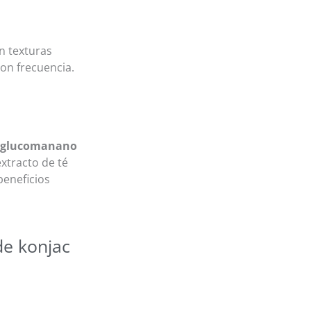
n texturas
on frecuencia.
e glucomanano
xtracto de té
beneficios
de konjac