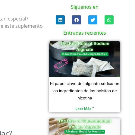
Síguenos en
L
F
T
W
tan especial?
i
a
w
h
 de este suplemento
n
c
i
a
k
e
t
t
Entradas recientes
e
b
t
s
d
o
e
a
i
Página
Página
o
Página
r
Página
p
n
k
p
El papel clave del alginato sódico en
los ingredientes de las bolsitas de
nicotina
Leer Más "
jac?