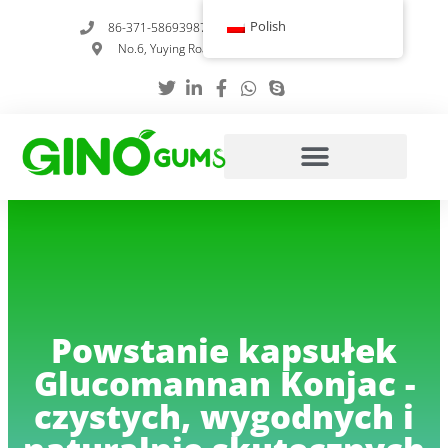
Przejdź
Polish
86-371-58693987
info@gumstabilizer.com
do
No.6, Yuying Road, Zhengzhou, Henan, Chiny
treści
Powstanie kapsułek
Glucomannan Konjac -
czystych, wygodnych i