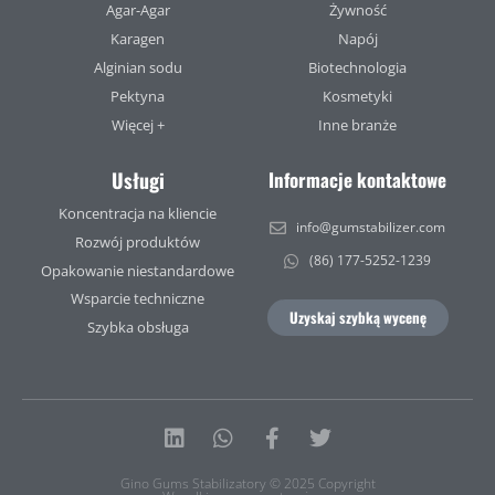
Agar-Agar
Żywność
Karagen
Napój
Alginian sodu
Biotechnologia
Pektyna
Kosmetyki
Więcej +
Inne branże
Usługi
Informacje kontaktowe
Koncentracja na kliencie
info@gumstabilizer.com
Rozwój produktów
(86) 177-5252-1239
Opakowanie niestandardowe
Wsparcie techniczne
Uzyskaj szybką wycenę
Szybka obsługa
Linkedin
Whatsapp
Facebook-
Twitter
f
Gino Gums Stabilizatory © 2025 Copyright