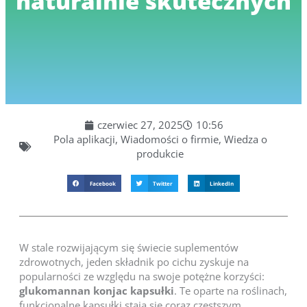
naturalnie skutecznych
czerwiec 27, 2025
10:56
Pola aplikacji
,
Wiadomości o firmie
,
Wiedza o
produkcie
Facebook
Twitter
LinkedIn
W stale rozwijającym się świecie suplementów
zdrowotnych, jeden składnik po cichu zyskuje na
popularności ze względu na swoje potężne korzyści:
glukomannan konjac kapsułki
. Te oparte na roślinach,
funkcjonalne kapsułki stają się coraz częstszym