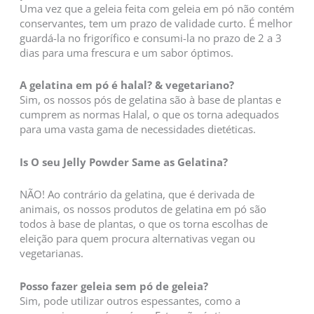
Uma vez que a geleia feita com geleia em pó não contém
conservantes, tem um prazo de validade curto. É melhor
guardá-la no frigorífico e consumi-la no prazo de 2 a 3
dias para uma frescura e um sabor óptimos.
A gelatina em pó é halal?
& vegetariano
?
Sim, os nossos pós de gelatina são à base de plantas e
cumprem as normas Halal, o que os torna adequados
para uma vasta gama de necessidades dietéticas.
I
s
O seu J
elly
P
owder
S
ame as
G
elatina
?
NÃO! Ao contrário da gelatina, que é derivada de
animais, os nossos produtos de gelatina em pó são
todos à base de plantas, o que os torna escolhas de
eleição para quem procura alternativas vegan ou
vegetarianas.
Posso fazer geleia sem pó de geleia?
Sim, pode utilizar outros espessantes, como a