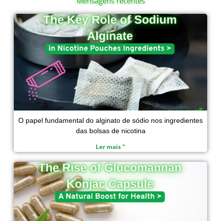
Mensagens recentes
e
b
t
s
d
o
e
a
Página
Página
Página
Página
i
o
r
p
n
k
p
O papel fundamental do alginato de sódio nos ingredientes
das bolsas de nicotina
Ler mais "