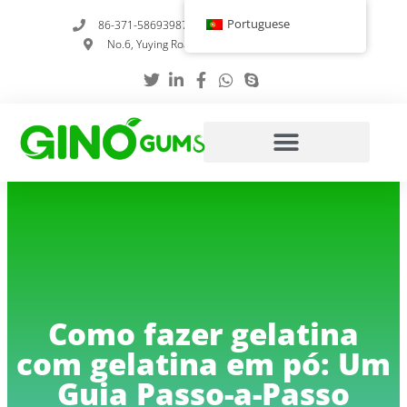
Saltar
Portuguese
86-371-58693987
info@gumstabilizer.com
para
No.6, Yuying Road, Zhengzhou, Henan, China
o
conteúdo
Como fazer gelatina
com gelatina em pó: Um
Guia Passo-a-Passo