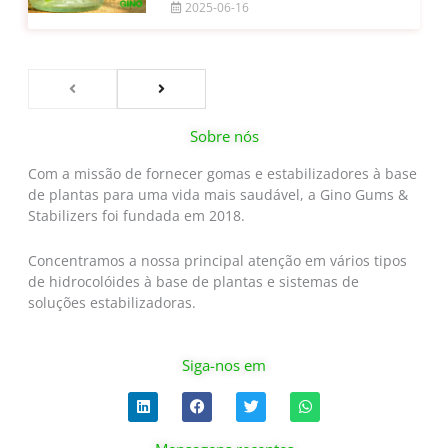
2025-06-16
Sobre nós
Com a missão de fornecer gomas e estabilizadores à base
de plantas para uma vida mais saudável, a Gino Gums &
Stabilizers foi fundada em 2018.
Concentramos a nossa principal atenção em vários tipos
de hidrocolóides à base de plantas e sistemas de
soluções estabilizadoras.
Siga-nos em
L
F
T
W
i
a
w
h
n
c
i
a
k
e
t
t