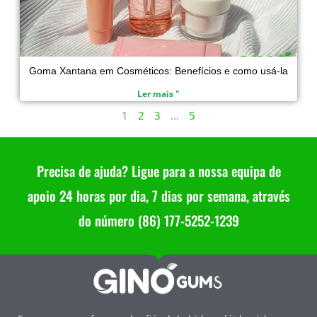
Goma Xantana em Cosméticos: Benefícios e como usá-la
Ler mais "
1
2
3
...
5
Precisa de ajuda? Ligue para a nossa equipa de
apoio 24 horas por dia, 7 dias por semana, através
do número (86) 177-5252-1239