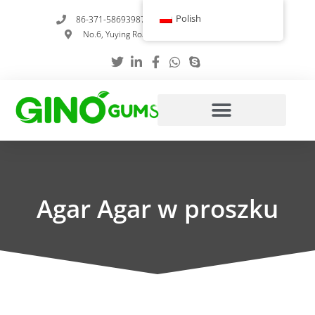
Przejdź
Polish
86-371-58693987
info@gumstabilizer.com
do
No.6, Yuying Road, Zhengzhou, Henan, Chiny
treści
Agar Agar w proszku