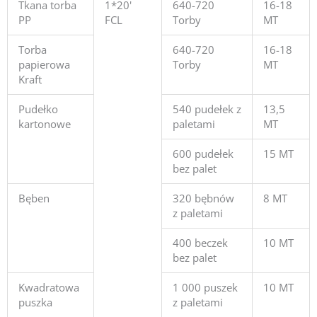
Tkana torba
1*20'
640-720
16-18
PP
FCL
Torby
MT
Torba
640-720
16-18
papierowa
Torby
MT
Kraft
Pudełko
540 pudełek z
13,5
kartonowe
paletami
MT
600 pudełek
15 MT
bez palet
Bęben
320 bębnów
8 MT
z paletami
400 beczek
10 MT
bez palet
Kwadratowa
1 000 puszek
10 MT
puszka
z paletami