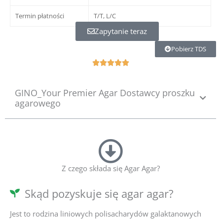
Termin płatności
T/T, L/C
Zapytanie teraz
Pobierz TDS
W





a
a
GINO_Your Premier Agar Dostawcy proszku
r
agarowego
d
e
r
i
n
g
5
Z czego składa się Agar Agar?
v
a
Skąd pozyskuje się agar agar?
n
5
Jest to rodzina liniowych polisacharydów galaktanowych