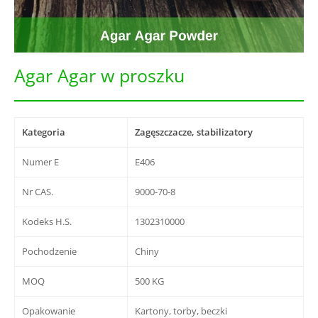
Agar Agar w proszku
Kategoria
Zagęszczacze, stabilizatory
Numer E
E406
Nr CAS.
9000-70-8
Kodeks H.S.
1302310000
Pochodzenie
Chiny
MOQ
500 KG
Opakowanie
Kartony, torby, beczki