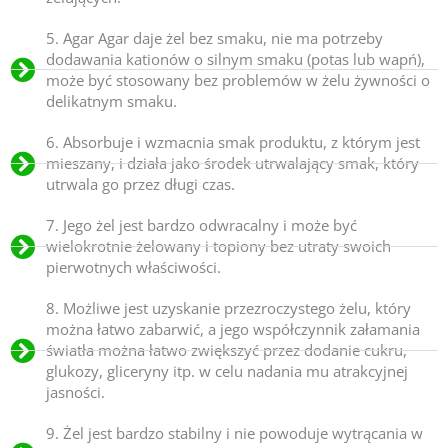
5. Agar Agar daje żel bez smaku, nie ma potrzeby
dodawania kationów o silnym smaku (potas lub wapń),
może być stosowany bez problemów w żelu żywności o
delikatnym smaku.
6. Absorbuje i wzmacnia smak produktu, z którym jest
mieszany, i działa jako środek utrwalający smak, który
utrwala go przez długi czas.
7. Jego żel jest bardzo odwracalny i może być
wielokrotnie żelowany i topiony bez utraty swoich
pierwotnych właściwości.
8. Możliwe jest uzyskanie przezroczystego żelu, który
można łatwo zabarwić, a jego współczynnik załamania
światła można łatwo zwiększyć przez dodanie cukru,
glukozy, gliceryny itp. w celu nadania mu atrakcyjnej
jasności.
9. Żel jest bardzo stabilny i nie powoduje wytrącania w