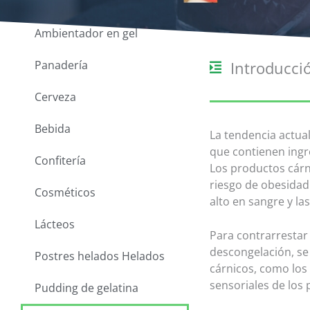
Ambientador en gel
Introducci
Panadería
Cerveza
Bebida
La tendencia actual
que contienen ingr
Confitería
Los productos cárn
riesgo de obesidad 
Cosméticos
alto en sangre y l
Lácteos
Para contrarrestar 
descongelación, se
Postres helados Helados
cárnicos, como los 
sensoriales de los
Pudding de gelatina