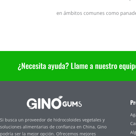
en ámbitos comunes como panadería,
¿Necesita ayuda? Llame a nuestro equipo 
Pr
Ag
Si busca un proveedor de hidrocoloides vegetales y
Ca
soluciones alimentarias de confianza en China, Gino
Al
podría ser la mejor opción. Ofrecemos mejores