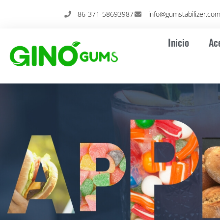
Ir
86-371-58693987
info@gumstabilizer.co
al
contenido
Inicio
Ac