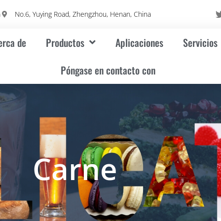
m
No.6, Yuying Road, Zhengzhou, Henan, China
erca de
Productos
Aplicaciones
Servicios
Póngase en contacto con
Carne