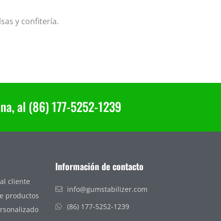
as y confitería.
ana, al (86) 177-5252-1239
Información de contacto
al cliente
info@gumstabilizer.com
de productos
(86) 177-5252-1239
rsonalizado