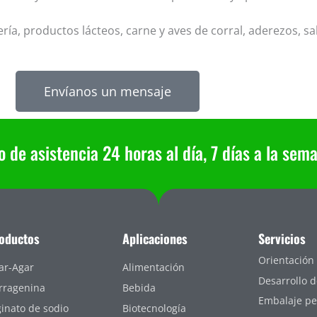
 productos lácteos, carne y aves de corral, aderezos, sals
Envíanos un mensaje
de asistencia 24 horas al día, 7 días a la sem
oductos
Aplicaciones
Servicios
Orientación 
ar-Agar
Alimentación
Desarrollo 
rragenina
Bebida
Embalaje pe
ginato de sodio
Biotecnología