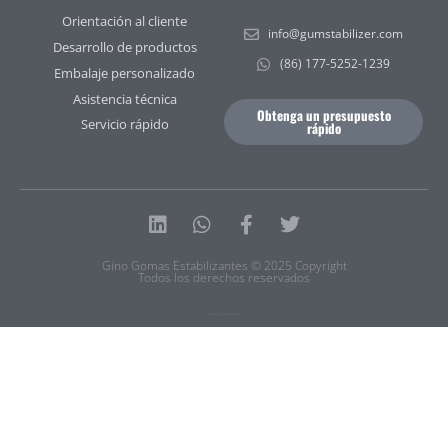
Orientación al cliente
info@gumstabilizer.com
Desarrollo de productos
(86) 177-5252-1239
Embalaje personalizado
Asistencia técnica
Obtenga un presupuesto
Servicio rápido
rápido
Linkedin
Whatsapp
Facebook-
Twitter
f
Gino Gomas Estabilizantes © 2025 Copyright
Todos los derechos reservados
Política de privacidad
|
Condiciones de uso
|
Mapa del sitio