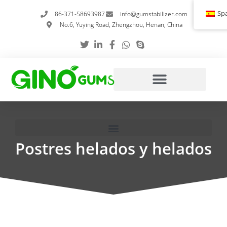
Ir
Sp
86-371-58693987
info@gumstabilizer.com
al
No.6, Yuying Road, Zhengzhou, Henan, China
contenido
Postres helados y helados