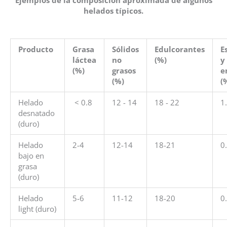
Ejemplos de la composición aproximada de algunos
helados típicos.
Producto
Grasa
Sólidos
Edulcorantes
E
láctea
no
(%)
y
(%)
grasos
e
(%)
(
Helado
< 0.8
12 - 14
18 - 22
1
desnatado
(duro)
Helado
2-4
12-14
18-21
0
bajo en
grasa
(duro)
Helado
5-6
11-12
18-20
0
light (duro)