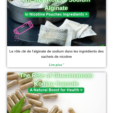
n
k
p
Le rôle clé de l'alginate de sodium dans les ingrédients des
sachets de nicotine
Lire plus "