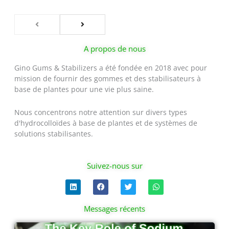
A propos de nous
Gino Gums & Stabilizers a été fondée en 2018 avec pour
mission de fournir des gommes et des stabilisateurs à
base de plantes pour une vie plus saine.
Nous concentrons notre attention sur divers types
d'hydrocolloïdes à base de plantes et de systèmes de
solutions stabilisantes.
Suivez-nous sur
L
F
T
W
i
a
w
h
n
c
i
a
k
e
t
t
Messages récents
e
b
t
s
d
o
e
a
Page
Page
Page
Page
i
o
r
p