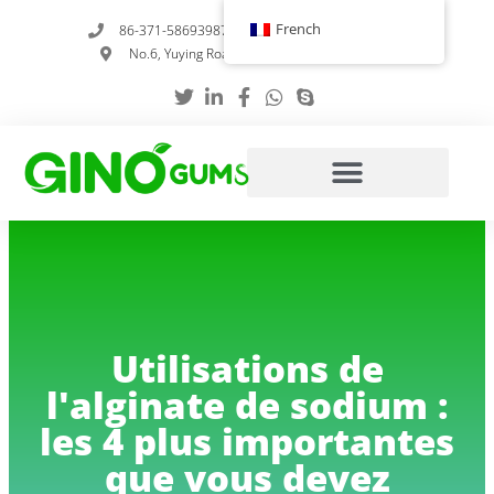
Skip
French
86-371-58693987
info@gumstabilizer.com
to
No.6, Yuying Road, Zhengzhou, Henan, Chine
content
Utilisations de
l'alginate de sodium :
les 4 plus importantes
que vous devez