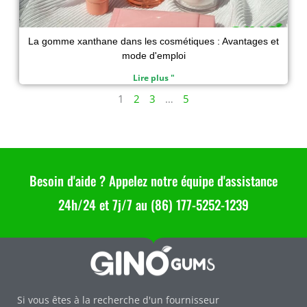
La gomme xanthane dans les cosmétiques : Avantages et
mode d'emploi
Lire plus "
1
2
3
…
5
Besoin d'aide ? Appelez notre équipe d'assistance
24h/24 et 7j/7 au (86) 177-5252-1239
Si vous êtes à la recherche d'un fournisseur