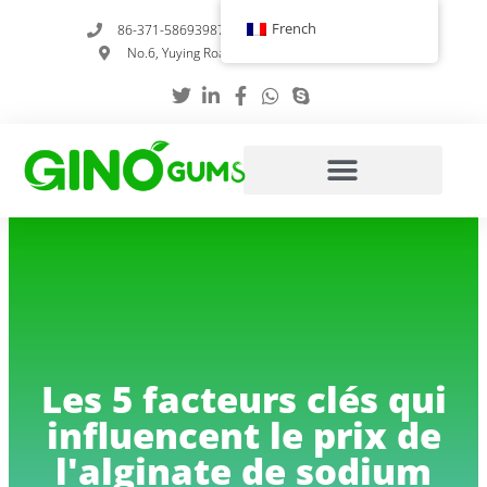
Skip
French
86-371-58693987
info@gumstabilizer.com
to
No.6, Yuying Road, Zhengzhou, Henan, Chine
content
Les 5 facteurs clés qui
influencent le prix de
l'alginate de sodium