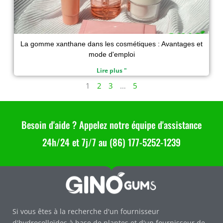
La gomme xanthane dans les cosmétiques : Avantages et
mode d'emploi
Lire plus "
1
2
3
…
5
Besoin d'aide ? Appelez notre équipe d'assistance
24h/24 et 7j/7 au (86) 177-5252-1239
Si vous êtes à la recherche d'un fournisseur
d'hydrocolloïdes à base de plantes et d'un fournisseur de