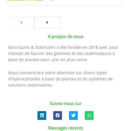
A propos de nous
Gino Gums & Stabilizers a été fondée en 2018 avec pour
mission de fournir des gommes et des stabilisateurs à
base de plantes pour une vie plus saine.
Nous concentrons notre attention sur divers types
d'hydrocolloïdes à base de plantes et de systèmes de
solutions stabilisantes.
Suivez-nous sur
L
F
T
W
i
a
w
h
n
c
i
a
k
e
t
t
Messages récents
e
b
t
s