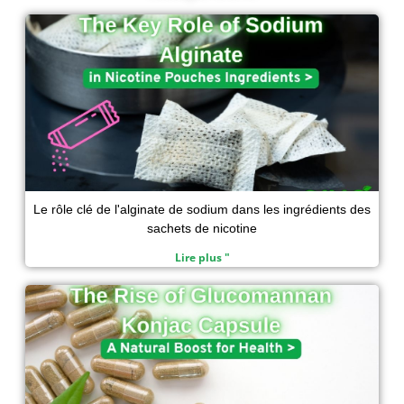
d
o
e
a
Page
Page
Page
Page
i
o
r
p
n
k
p
Le rôle clé de l'alginate de sodium dans les ingrédients des
sachets de nicotine
Lire plus "