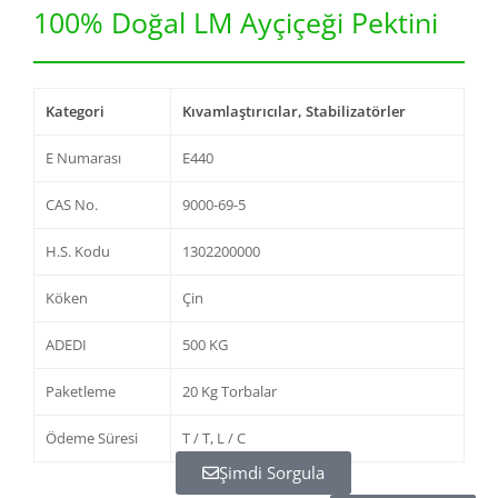
100% Doğal LM Ayçiçeği Pektini
Kategori
Kıvamlaştırıcılar, Stabilizatörler
E Numarası
E440
CAS No.
9000-69-5
H.S. Kodu
1302200000
Köken
Çin
ADEDI
500 KG
Paketleme
20 Kg Torbalar
Ödeme Süresi
T / T, L / C
Şimdi Sorgula