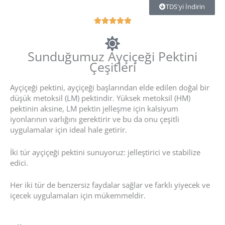
TDS'yi İndirin
5





중
5
Sunduğumuz Ayçiçeği Pektini
평
Çeşitleri
가
Ayçiçeği pektini, ayçiçeği başlarından elde edilen doğal bir
düşük metoksil (LM) pektindir. Yüksek metoksil (HM)
pektinin aksine, LM pektin jelleşme için kalsiyum
iyonlarının varlığını gerektirir ve bu da onu çeşitli
uygulamalar için ideal hale getirir.
İki tür ayçiçeği pektini sunuyoruz: jelleştirici ve stabilize
edici.
Her iki tür de benzersiz faydalar sağlar ve farklı yiyecek ve
içecek uygulamaları için mükemmeldir.