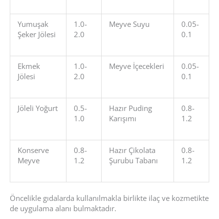
Yumuşak
1.0-
Meyve Suyu
0.05-
Şeker Jölesi
2.0
0.1
Ekmek
1.0-
Meyve İçecekleri
0.05-
Jölesi
2.0
0.1
Jöleli Yoğurt
0.5-
Hazır Puding
0.8-
1.0
Karışımı
1.2
Konserve
0.8-
Hazır Çikolata
0.8-
Meyve
1.2
Şurubu Tabanı
1.2
Öncelikle gıdalarda kullanılmakla birlikte ilaç ve kozmetikte
de uygulama alanı bulmaktadır.