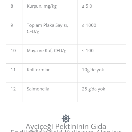
8
Kurşun, mg/kg
≤ 5.0
9
Toplam Plaka Sayısı,
≤ 1000
CFU/g
10
Maya ve Küf, CFU/g
≤ 100
11
Koliformlar
10g'de yok
12
Salmonella
25 g'da yok
Ayçiçeği Pektininin Gıda