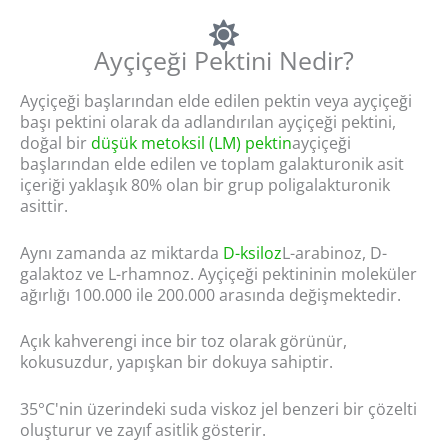
Ayçiçeği Pektini Nedir?
Ayçiçeği başlarından elde edilen pektin veya ayçiçeği
başı pektini olarak da adlandırılan ayçiçeği pektini,
doğal bir
düşük metoksil (LM) pektin
ayçiçeği
başlarından elde edilen ve toplam galakturonik asit
içeriği yaklaşık 80% olan bir grup poligalakturonik
asittir.
Aynı zamanda az miktarda
D-ksiloz
L-arabinoz, D-
galaktoz ve L-rhamnoz. Ayçiçeği pektininin moleküler
ağırlığı 100.000 ile 200.000 arasında değişmektedir.
Açık kahverengi ince bir toz olarak görünür,
kokusuzdur, yapışkan bir dokuya sahiptir.
35°C'nin üzerindeki suda viskoz jel benzeri bir çözelti
oluşturur ve zayıf asitlik gösterir.