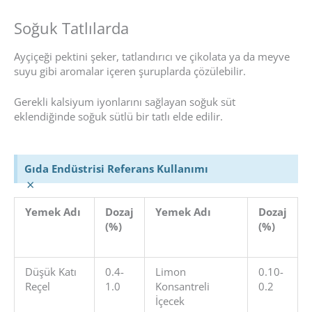
Soğuk Tatlılarda
Ayçiçeği pektini şeker, tatlandırıcı ve çikolata ya da meyve
suyu gibi aromalar içeren şuruplarda çözülebilir.
Gerekli kalsiyum iyonlarını sağlayan soğuk süt
eklendiğinde soğuk sütlü bir tatlı elde edilir.
Gıda Endüstrisi Referans Kullanımı
×
Yemek Adı
Dozaj
Yemek Adı
Dozaj
(%)
(%)
Düşük Katı
0.4-
Limon
0.10-
Reçel
1.0
Konsantreli
0.2
İçecek