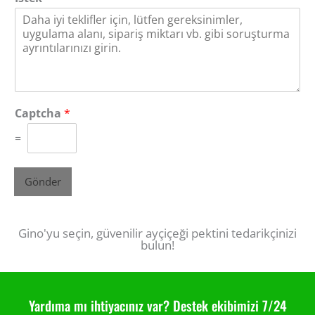
Captcha
*
=
Gönder
Gino'yu seçin, güvenilir ayçiçeği pektini tedarikçinizi
bulun!
Yardıma mı ihtiyacınız var? Destek ekibimizi 7/24