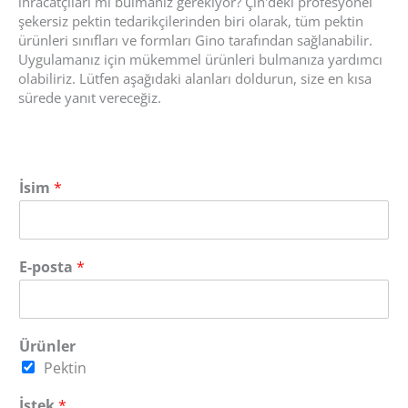
ihracatçıları mı bulmanız gerekiyor? Çin'deki profesyonel
şekersiz pektin tedarikçilerinden biri olarak, tüm pektin
ürünleri sınıfları ve formları Gino tarafından sağlanabilir.
Uygulamanız için mükemmel ürünleri bulmanıza yardımcı
olabiliriz. Lütfen aşağıdaki alanları doldurun, size en kısa
sürede yanıt vereceğiz.
İsim
*
E-posta
*
Ürünler
Pektin
İstek
*