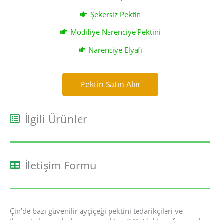
Şekersiz Pektin
Modifiye Narenciye Pektini
Narenciye Elyafı
Pektin Satın Alın
Pektin Satın Alın
İlgili Ürünler
İletişim Formu
Çin'de bazı güvenilir ayçiçeği pektini tedarikçileri ve