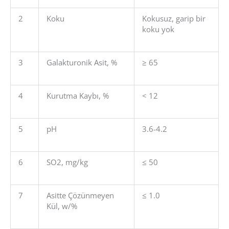
2
Koku
Kokusuz, garip bir
koku yok
3
Galakturonik Asit, %
≥ 65
4
Kurutma Kaybı, %
< 12
5
pH
3.6-4.2
6
SO2, mg/kg
≤ 50
7
Asitte Çözünmeyen
≤ 1.0
Kül, w/%