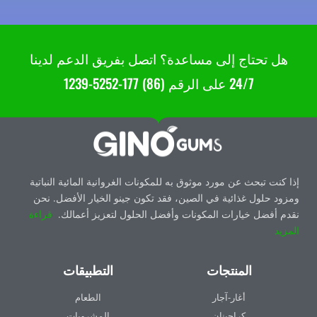
هل تحتاج إلى مساعدة؟ اتصل بفريق الدعم لدينا
24/7 على الرقم (86) 177-5252-1239
إذا كنت تبحث عن مورد موثوق به للمكونات الغروانية المائية النباتية
ومزود حلول غذائية في الصين، فقد تكون جينو الخيار الأفضل. نحن
نقدم أفضل خيارات المكونات وأفضل الحلول لتعزيز أعمالك.
قراءة
المزيد
المنتجات
التطبيقات
أغار-آجار
الطعام
كراجينان
المشروبات