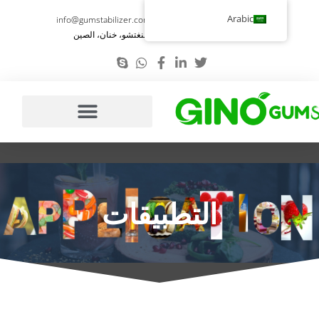
تخطي
Arabic
info@gumstabilizer.com
86-371-58693987
إلى
رقم 6، طريق يوينغ، تشنغتشو، خنان، الصين
المحتوى
التطبيقات