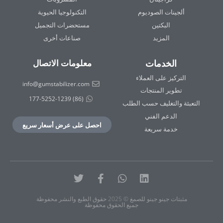
ألجينات الصوديوم
التكنولوجيا الحيوية
البكتين
مستحضرات التجميل
المزيد
صناعات أخرى
الخدمات
معلومات الاتصال
التركيز على العملاء
info@gumstabilizer.com
تطوير المنتجات
(86) 177-5252-1239
التعبئة والتغليف حسب الطلب
الدعم الفني
احصل على عرض أسعار سريع
خدمة سريعة
لينكد
واتس
فيسبوك-
تويتر
إن
آب
ف
مثبتات جينو جينو للصمغ © 2025 حقوق الطبع والنشر محفوظة
جميع الحقوق محفوظة