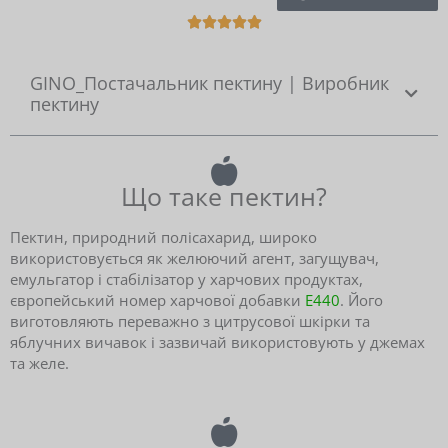
R





a
t
GINO_Постачальник пектину | Виробник
e
пектину
d
5
o
u
Що таке пектин?
t
o
f
Пектин, природний полісахарид, широко
5
використовується як желюючий агент, загущувач,
емульгатор і стабілізатор у харчових продуктах,
європейський номер харчової добавки
E440
. Його
виготовляють переважно з цитрусової шкірки та
яблучних вичавок і зазвичай використовують у джемах
та желе.