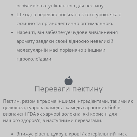
особливість є унікальною для пектину.
Ще одна перевага пов'язана з текстурою, яка є
фізично та органолептично оптимальною.
Нарешті, він забезпечує чудове вивільнення
аромату завдяки своїй відносно невеликій
молекулярній масі порівняно з іншими
гідроколоїдами.
Переваги пектину
Пектин, разом з трьома іншими інгредієнтами, такими як
целюлоза, гуарова камедь і камедь саранових бобів,
визначені FDA як харчові волокна, які корисні для
нашого здоров'я, з наступними перевагами.
Знижує рівень цукру в крові / артеріальний тиск