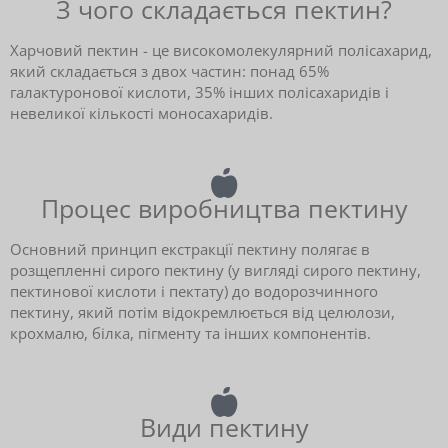
З чого складається пектин?
Харчовий пектин - це високомолекулярний полісахарид,
який складається з двох частин: понад 65%
галактуронової кислоти, 35% інших полісахаридів і
невеликої кількості моносахаридів.
Процес виробництва пектину
Основний принцип екстракції пектину полягає в
розщепленні сирого пектину (у вигляді сирого пектину,
пектинової кислоти і пектату) до водорозчинного
пектину, який потім відокремлюється від целюлози,
крохмалю, білка, пігменту та інших компонентів.
Види пектину