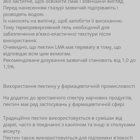
або застигне, щоб освіжити смак і зовнішній вигляд.
Перед нанесенням глазурі зазвичай підігрівають і
розводять водою.
Їх наносять на випічку, щоб запобігти її висиханню.
Тому термореверсивний гель необхідний для
забезпечення в'язко-еластичної текстури після
використання.
Очевидно, що пектин LMA має перевагу в тому, що
відповідає всім цим вимогам.
Рекомендоване дозування зазвичай становить від 1,0 до
1,5%.
Використання пектину у фармацевтичній промисловості
На додаток до зростаючого спектру харчових продуктів,
пектин має ряд застосувань у фармацевтичній сфері.
Традиційно пектин використовується в сумішах від
діареї, часто в поєднанні з каоліном та іноді зі сполуками
вісмуту.
Пектин також використовується для підтримки в'язкості