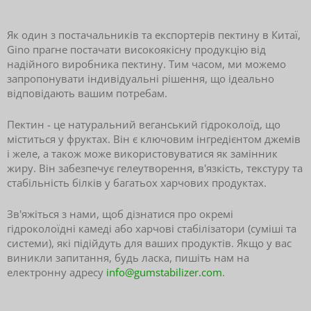
Постачальник та виробник пектину E440 | Найкращий завод з виробництва пектину в Китаї
Як один з постачальників та експортерів пектину в Китаї,
Gino прагне постачати високоякісну продукцію від
надійного виробника пектину. Тим часом, ми можемо
запропонувати індивідуальні рішення, що ідеально
відповідають вашим потребам.
Пектин - це натуральний веганський гідроколоїд, що
міститься у фруктах. Він є ключовим інгредієнтом джемів
і желе, а також може використовуватися як замінник
жиру. Він забезпечує гелеутворення, в'язкість, текстуру та
стабільність білків у багатьох харчових продуктах.
Зв'яжіться з нами, щоб дізнатися про окремі
гідроколоїдні камеді або харчові стабілізатори (суміші та
системи), які підійдуть для ваших продуктів. Якщо у вас
виникли запитання, будь ласка, пишіть нам на
електронну адресу
info@gumstabilizer.com
.