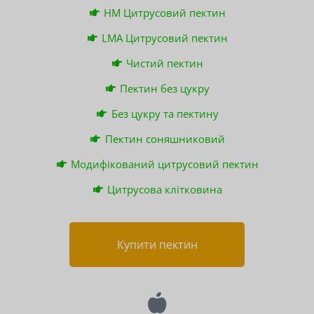
HM Цитрусовий пектин
LMA Цитрусовий пектин
Чистий пектин
Пектин без цукру
Без цукру та пектину
Пектин соняшниковий
Модифікований цитрусовий пектин
Цитрусова клітковина
Купити пектин
Купити пектин