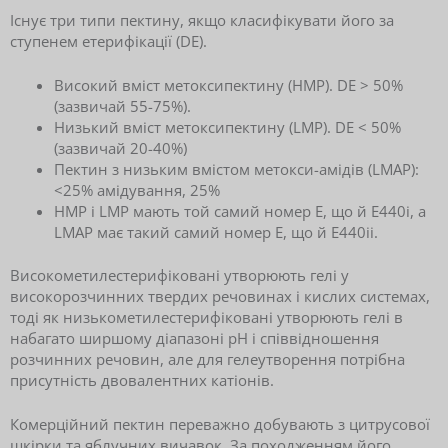
Існує три типи пектину, якщо класифікувати його за
ступенем етерифікації (DE).
Високий вміст метоксипектину (HMP). DE > 50%
(зазвичай 55-75%).
Низький вміст метоксипектину (LMP). DE < 50%
(зазвичай 20-40%)
Пектин з низьким вмістом метокси-амідів (LMAP):
<25% амідування, 25%
HMP і LMP мають той самий номер E, що й E440i, а
LMAP має такий самий номер E, що й E440ii.
Високометилестерифіковані утворюють гелі у
високорозчинних твердих речовинах і кислих системах,
тоді як низькометилестерифіковані утворюють гелі в
набагато ширшому діапазоні рН і співвідношення
розчинних речовин, але для гелеутворення потрібна
присутність двовалентних катіонів.
Комерційний пектин переважно добувають з цитрусової
шкірки та яблучних вичавок. За походженням його