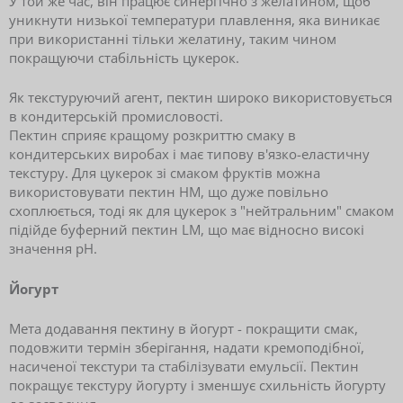
У той же час, він працює синергічно з желатином, щоб
уникнути низької температури плавлення, яка виникає
при використанні тільки желатину, таким чином
покращуючи стабільність цукерок.
Як текстуруючий агент, пектин широко використовується
в кондитерській промисловості.
Пектин сприяє кращому розкриттю смаку в
кондитерських виробах і має типову в'язко-еластичну
текстуру. Для цукерок зі смаком фруктів можна
використовувати пектин HM, що дуже повільно
схоплюється, тоді як для цукерок з "нейтральним" смаком
підійде буферний пектин LM, що має відносно високі
значення рН.
Йогурт
Мета додавання пектину в йогурт - покращити смак,
подовжити термін зберігання, надати кремоподібної,
насиченої текстури та стабілізувати емульсії. Пектин
покращує текстуру йогурту і зменшує схильність йогурту