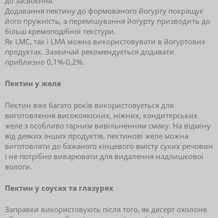
до засвоєння.
Додавання пектину до формованого йогурту покращує
його пружність, а перемішування йогурту призводить до
більш кремоподібної текстури.
Як LMC, так і LMA можна використовувати в йогуртових
продуктах. Зазвичай рекомендується додавати
приблизно 0,1%-0,2%.
Пектин у желе
Пектин вже багато років використовується для
виготовлення високоякісних, ніжних, кондитерських
желе з особливо гарним вивільненням смаку. На відміну
від деяких інших продуктів, пектинові желе можна
виготовляти до бажаного кінцевого вмісту сухих речовин
і не потрібно виварювати для видалення надлишкової
вологи.
Пектин у соусах та глазурях
Заправки використовують після того, як десерт охолоне