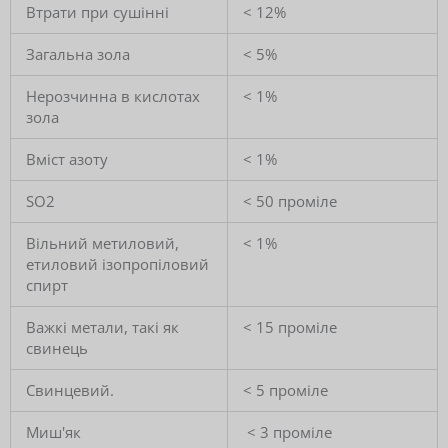
Втрати при сушінні
< 12%
Загальна зола
< 5%
Нерозчинна в кислотах
< 1%
зола
Вміст азоту
< 1%
SO2
< 50 проміле
Вільний метиловий,
< 1%
етиловий ізопропіловий
спирт
Важкі метали, такі як
< 15 проміле
свинець
Свинцевий.
< 5 проміле
Миш'як
< 3 проміле