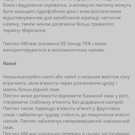
білка і відділення сироватки, а молекули пектину можуть
бути захищені гідрофобною дією і електростатичним
відштовхуванням для запобігання агрегації частинок
казеїну, таким чином досягаючи більш тривалого
терміну зберігання.
Пектин HM має значення DE понад 70% і може
використовуватися в кисломолочних напоях.
Напої
Низькокалорійні напої або напої з низьким вмістом соку
втрачають свою в'язкість через розчинення цукру і
мають більш рідкий смак.
Пектин може допомогти відновити бажаний смак у роті,
створюючи стабільну в'язкість без додавання калорій.
Пектин також підвищує в'язкість м'якоті у фруктових
соках і забезпечує чудову стійкість до помутніння м'якоті
напоїв. Пектин забезпечує неперевершений освіжаючий
смак.
Пектин HM має унікальну перевагу в цьому застосуванні.