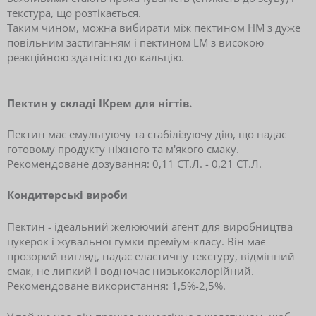
текстура, що розтікається.
Таким чином, можна вибирати між пектином HM з дуже
повільним застиганням і пектином LM з високою
реакційною здатністю до кальцію.
Пектин у складі I
Крем для нігтів.
Пектин має емульгуючу та стабілізуючу дію, що надає
готовому продукту ніжного та м'якого смаку.
Рекомендоване дозування: 0,11 СТ.Л. - 0,21 СТ.Л.
Кондитерські вироби
Пектин - ідеальний желюючий агент для виробництва
цукерок і жувальної гумки преміум-класу. Він має
прозорий вигляд, надає еластичну текстуру, відмінний
смак, не липкий і водночас низькокалорійний.
Рекомендоване використання: 1,5%-2,5%.