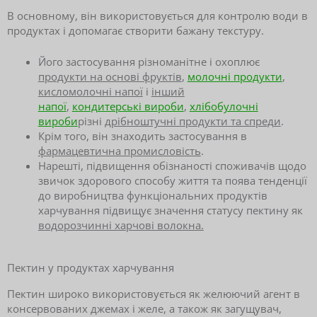
В основному, він використовується для контролю води в
продуктах і допомагає створити бажану текстуру.
Його застосування різноманітне і охоплює
продукти на основі фруктів
,
молочні продукти
,
кисломолочні напої
і
інший
напої
,
кондитерські вироби
,
хлібобулочні
вироби
різні
дрібноштучні продукти та спреди
.
Крім того, він знаходить застосування в
фармацевтична промисловість
.
Нарешті, підвищення обізнаності споживачів щодо
звичок здорового способу життя та поява тенденції
до виробництва функціональних продуктів
харчування підвищує значення статусу пектину як
водорозчинні харчові волокна.
Пектин у продуктах харчування
Пектин широко використовується як желюючий агент в
консервованих джемах і желе, а також як загущувач,