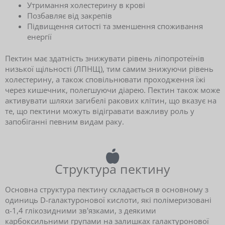
Утримання холестерину в крові
Позбавляє від закрепів
Підвищення ситості та зменшення споживання
енергії
Пектин має здатність знижувати рівень ліпопротеїнів
низької щільності (ЛПНЩ), тим самим знижуючи рівень
холестерину, а також сповільнювати проходження їжі
через кишечник, полегшуючи діарею. Пектин також може
активувати шляхи загибелі ракових клітин, що вказує на
те, що пектини можуть відігравати важливу роль у
запобіганні певним видам раку.
Структура пектину
Основна структура пектину складається в основному з
одиниць D-галактуронової кислоти, які полімеризовані
α-1,4 глікозидними зв'язками, з деякими
карбоксильними групами на залишках галактуронової