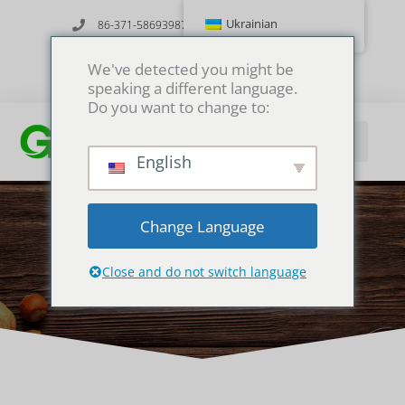
Перейти
Ukrainian
86-371-58693987
info@gumstabilizer.com
до
6, Yuying Road, Чженчжоу, провінція Хенань, Китай
вмісту
We've detected you might be
speaking a different language.
Do you want to change to:
English
Change Language
Пектин
Close and do not switch language