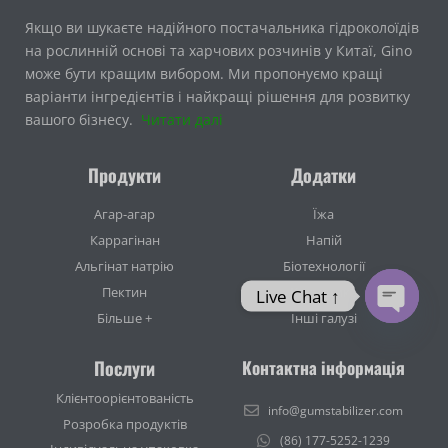
Якщо ви шукаєте надійного постачальника гідроколоїдів
на рослинній основі та харчових розчинів у Китаї, Gino
може бути кращим вибором. Ми пропонуємо кращі
варіанти інгредієнтів і найкращі рішення для розвитку
вашого бізнесу.
Читати далі
Продукти
Додатки
Агар-агар
Їжа
Каррагінан
Напій
Альгінат натрію
Біотехнології
Пектин
Косметика
Live Chat ↑
Більше +
Інші галузі
Open ch
Послуги
Контактна інформація
Клієнтоорієнтованість
info@gumstabilizer.com
Розробка продуктів
(86) 177-5252-1239