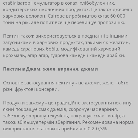
стабілізатор і емульгатор в соках, хлібобулочних,
кондитерських і молочних продуктах. Це також джерело
харчових волокон. Світове виробництво сягає 60 000
тонн на рік, але попит все ще перевищує пропозицію.
Пектин також використовується в поєднанні з іншими
загусниками в харчових продуктах, такими як желатин,
камедь саранових бобів, модифікований харчовий
крохмаль, агар-агар, гуарова камедь і камедь арабіки.
Пектин в Дж
ам, желе, варення, джеми
Основне застосування пектину - це джеми, желе, тобто
різні фруктові консерви.
Продукти з джему - це традиційне застосування пектину,
який покращує смак джемів, скорочує час варіння,
забезпечує хорошу текучість, покращує смак і колір, а
також збільшує термін зберігання. Рекомендована норма
використання становить приблизно 0,2-0,3%.