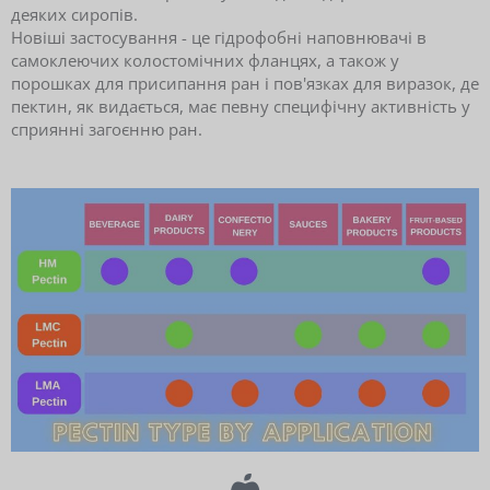
деяких сиропів.
Новіші застосування - це гідрофобні наповнювачі в
самоклеючих колостомічних фланцях, а також у
порошках для присипання ран і пов'язках для виразок, де
пектин, як видається, має певну специфічну активність у
сприянні загоєнню ран.