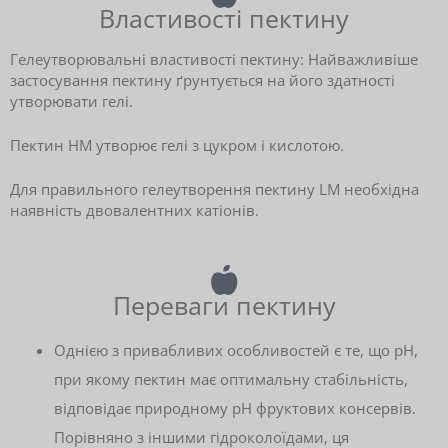
Властивості пектину
Гелеутворювальні властивості пектину: Найважливіше
застосування пектину ґрунтується на його здатності
утворювати гелі.
Пектин HM утворює гелі з цукром і кислотою.
Для правильного гелеутворення пектину LM необхідна
наявність двовалентних катіонів.
Переваги пектину
Однією з привабливих особливостей є те, що рН,
при якому пектин має оптимальну стабільність,
відповідає природному рН фруктових консервів.
Порівняно з іншими гідроколоїдами, ця