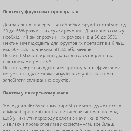
Пектин у фруктових препаратах
Для загальної попередньої обробки фруктів потрібно від
20 до 65% розчинних сухих речовин. Для гарного смаку
необхідний вміст розчинних речовин від 50 до 65%.
Пектин HM підходить для фруктових препаратів з більш
ніж 60% S.S. і кінцевим рН 3,5 або менше.
Пектин LM має ширший діапазон гелеутворення за
показниками pH та S.S.
Пектин добре підходить для приготування фруктових
йогуртів завдяки своїй сипучій текстурі та здатності
запобігати спливанню фруктів.
Пектин у пекарському желе
Желе для хлібобулочних виробів вимагає дуже високої
стійкості при випіканні та низької активності вологи,
щоб уникнути переходу вологи з начинки в тісто.
У зв'язку з промисловим використанням, все більш
важливими стають прокачуваність (стійкість до зсуву) і