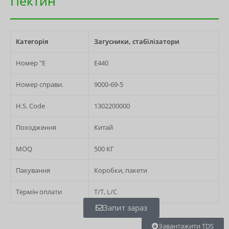
Пектин
Категорія
Загусники, стабілізатори
Номер "Е
E440
Номер справи.
9000-69-5
H.S. Code
1302200000
Походження
Китай
MOQ
500 КГ
Пакування
Коробки, пакети
Термін оплати
T/T, L/C
Запит зараз
Завантажити TDS