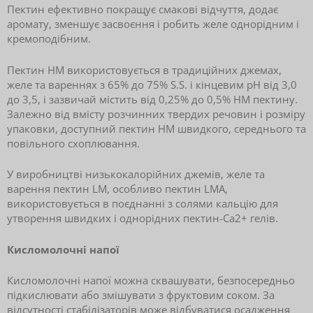
Пектин ефективно покращує смакові відчуття, додає
аромату, зменшує засвоєння і робить желе однорідним і
кремоподібним.
Пектин HM використовується в традиційних джемах,
желе та вареннях з 65% до 75% S.S. і кінцевим рН від 3,0
до 3,5, і зазвичай містить від 0,25% до 0,5% HM пектину.
Залежно від вмісту розчинних твердих речовин і розміру
упаковки, доступний пектин HM швидкого, середнього та
повільного схоплювання.
У виробництві низькокалорійних джемів, желе та
варення пектин LM, особливо пектин LMA,
використовується в поєднанні з солями кальцію для
утворення швидких і однорідних пектин-Ca2+ гелів.
Кисломолочні напої
Кисломолочні напої можна сквашувати, безпосередньо
підкислювати або змішувати з фруктовим соком. За
відсутності стабілізаторів може відбуватися осадження