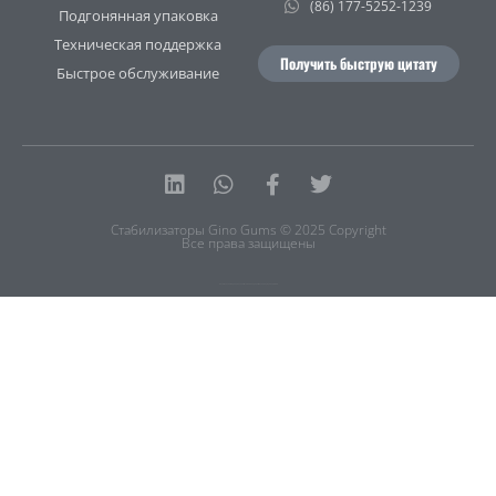
(86) 177-5252-1239
Подгонянная упаковка
Техническая поддержка
Получить быструю цитату
Быстрое обслуживание
Linkedin
Whatsapp
Facebook-
Twitter
f
Стабилизаторы Gino Gums © 2025 Copyright
Все права защищены
Политика конфиденциальности
|
Условия предоставления услуг
|
Карта сайта