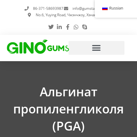
Перейти
Russian
86-371-58693987
info@gumstabilizer.com
к
No.6, Yuying Road, Чжэнчжоу, Хэнань, Китай
содержимому
Альгинат
пропиленгликоля
(PGA)