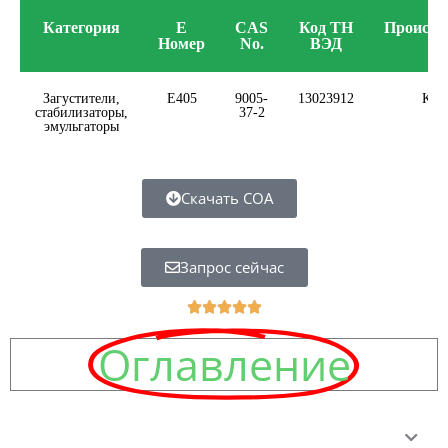
Категория
E
CAS
Код ТН
Происхо
Номер
No.
ВЭД
Загустители,
E405
9005-
13023912
Кит
стабилизаторы,
37-2
эмульгаторы
Скачать COA
Запрос сейчас
5





중
Оглавление
5
평
가