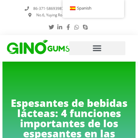
Ir
Spanish
86-371-58693987
info@gumstabilizer.com
al
No.6, Yuying Road, Zhengzhou, Henan, China
contenido
Espesantes de bebidas
lácteas: 4 funciones
importantes de los
espesantes en las