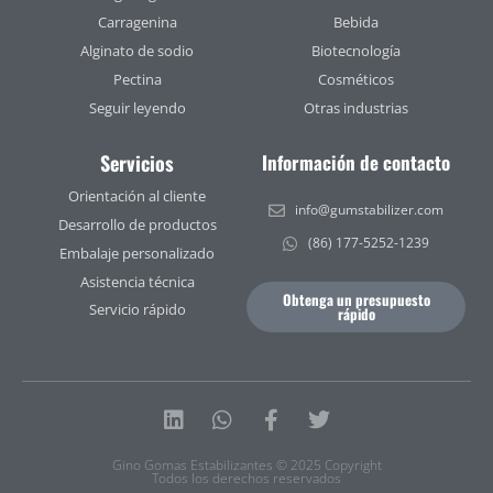
Carragenina
Bebida
Alginato de sodio
Biotecnología
Pectina
Cosméticos
Seguir leyendo
Otras industrias
Servicios
Información de contacto
Orientación al cliente
info@gumstabilizer.com
Desarrollo de productos
(86) 177-5252-1239
Embalaje personalizado
Asistencia técnica
Obtenga un presupuesto
Servicio rápido
rápido
Linkedin
Whatsapp
Facebook-
Twitter
f
Gino Gomas Estabilizantes © 2025 Copyright
Todos los derechos reservados