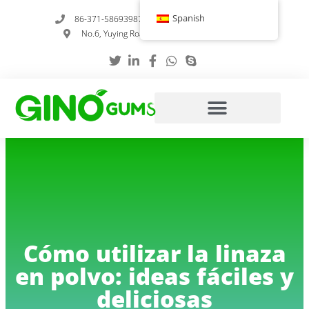
Ir
Spanish
86-371-58693987
info@gumstabilizer.com
al
No.6, Yuying Road, Zhengzhou, Henan, China
contenido
Cómo utilizar la linaza
en polvo: ideas fáciles y
deliciosas