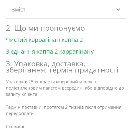
t
Зміст
e
d
5
2. Що ми пропонуємо
o
u
Чистий каррагінан каппа 2
t
o
З'єднання каппа 2 каррагінану
f
5
3. Упаковка, доставка,
зберігання, термін придатності
Упаковка: 25 кг крафт-паперовий мішок з
поліетиленовим пакетом всередині або відповідно до
запиту клієнта
Термін поставки: протягом 2 тижнів після отримання
передоплати
Сховище: