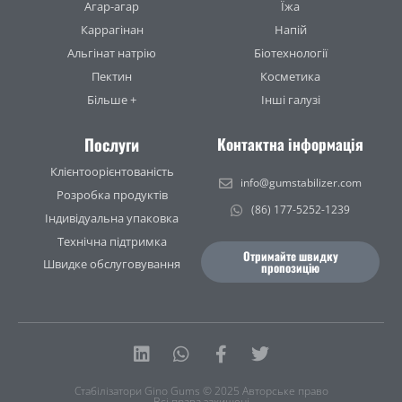
Агар-агар
Їжа
Каррагінан
Напій
Альгінат натрію
Біотехнології
Пектин
Косметика
Більше +
Інші галузі
Послуги
Контактна інформація
Клієнтоорієнтованість
info@gumstabilizer.com
Розробка продуктів
(86) 177-5252-1239
Індивідуальна упаковка
Технічна підтримка
Отримайте швидку
Швидке обслуговування
пропозицію
Linkedin
Whatsapp
Facebook-
Twitter
f
Стабілізатори Gino Gums © 2025 Авторське право
Всі права захищені