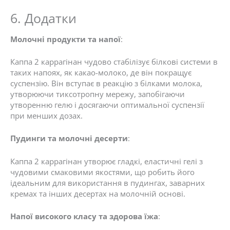
6. Додатки
Молочні продукти та напої
:
Каппа 2 каррагінан чудово стабілізує білкові системи в
таких напоях, як какао-молоко, де він покращує
суспензію. Він вступає в реакцію з білками молока,
утворюючи тиксотропну мережу, запобігаючи
утворенню гелю і досягаючи оптимальної суспензії
при менших дозах.
Пудинги та молочні десерти
:
Каппа 2 каррагінан утворює гладкі, еластичні гелі з
чудовими смаковими якостями, що робить його
ідеальним для використання в пудингах, заварних
кремах та інших десертах на молочній основі.
Напої високого класу та здорова їжа
: