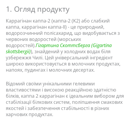
1. Огляд продукту
Каррагінан каппа-2 (каппа-2 (K2) або слабкий
каппа, каррагінан каппа-II) - це природний,
водорозчинний полісахарид, що видобувається з
червоних водоростей (морських
водоростей).
Гігартина Скоттсберга (Gigartina
skottsbergii)
), знайдений у холодних водах біля
узбережжя Чилі. Цей універсальний інгредієнт
широко використовується в молочних продуктах,
напоях, пудингах і молочних десертах.
Відомий своїми унікальними гелевими
властивостями і високою реакційною здатністю
білків, каппа 2 каррагінан є ідеальним вибором для
стабілізації білкових систем, поліпшення смакових
якостей і забезпечення стабільності в різних
харчових продуктах.