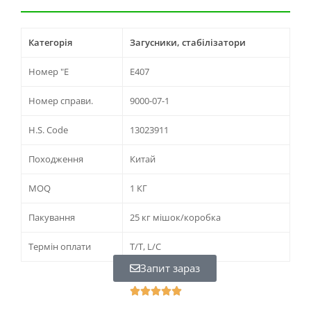
Категорія
Загусники, стабілізатори
Номер "Е
E407
Номер справи.
9000-07-1
H.S. Code
13023911
Походження
Китай
MOQ
1 КГ
Пакування
25 кг мішок/коробка
Термін оплати
T/T, L/C
Запит зараз
R





a