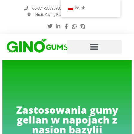
Przejdź
Polish
86-371-58693987
info@gumstabilizer.com
do
No.6, Yuying Road, Zhengzhou, Henan, Chiny
treści
Zastosowania gumy
gellan w napojach z
nasion bazylii