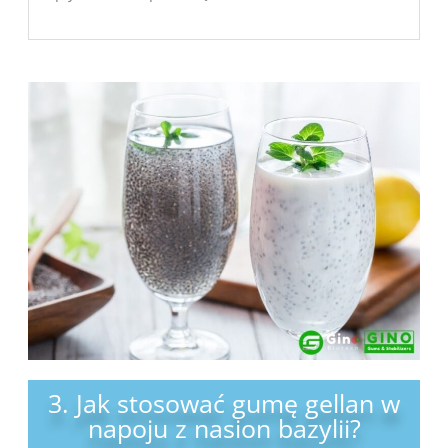
3. Jak stosować gumę gellan w
napoju z nasion bazylii?