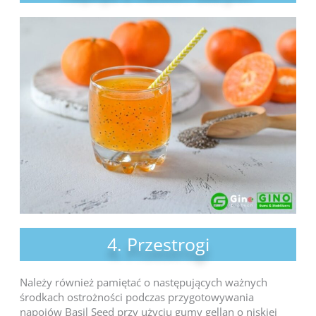
4. Przestrogi
Należy również pamiętać o następujących ważnych
środkach ostrożności podczas przygotowywania
napojów Basil Seed przy użyciu gumy gellan o niskiej