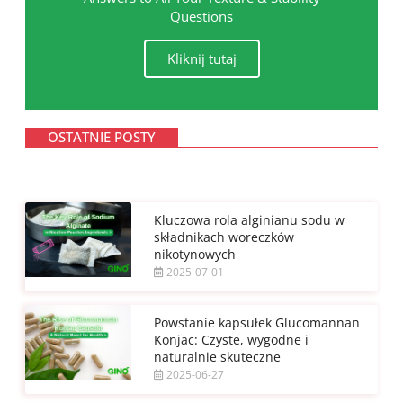
Questions
Kliknij tutaj
OSTATNIE POSTY
Kluczowa rola alginianu sodu w
składnikach woreczków
nikotynowych
2025-07-01
Powstanie kapsułek Glucomannan
Konjac: Czyste, wygodne i
naturalnie skuteczne
2025-06-27