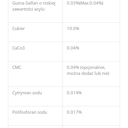
Guma Gellan o niskiej
0.03%(Max:0.04%)
zawartości acylu
Cukier
10.0%
CaCo3
0.04%
CMC
0.04% (opcjonalnie,
można dodać lub nie)
Cytrynian sodu
0.014%
Polifosforan sodu
0.017%