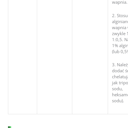
wapnia.
2. Stos
alginian
wapnia 
zwykle 
1:0,5. 
1% algi
(lub 0,
3. Nale
dodać ś
chelatuj
jak trip
sodu,
heksame
sodu).