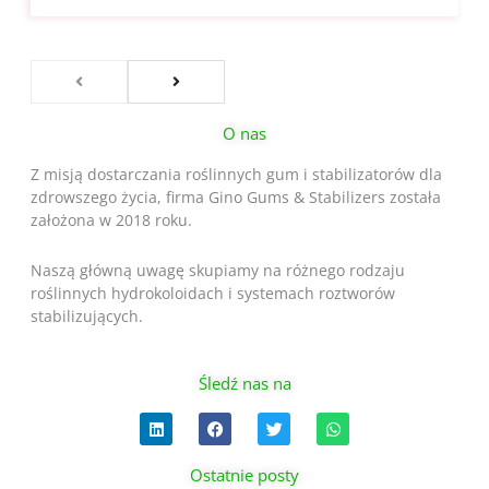
O nas
Z misją dostarczania roślinnych gum i stabilizatorów dla
zdrowszego życia, firma Gino Gums & Stabilizers została
założona w 2018 roku.
Naszą główną uwagę skupiamy na różnego rodzaju
roślinnych hydrokoloidach i systemach roztworów
stabilizujących.
Śledź nas na
L
F
T
W
i
a
w
h
n
c
i
a
k
e
t
t
Ostatnie posty
e
b
t
s