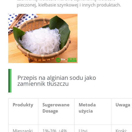
pieczonej, kiełbasie szynkowej i innych produktach.
Przepis na alginian sodu jako
zamiennik tłuszczu
Produkty
Sugerowane
Metoda
Uwaga
D
osage
użycia
Mieszanki
1%-3%（4%
Użyj
Kroki: