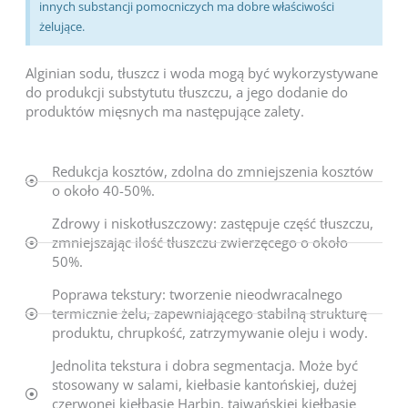
innych substancji pomocniczych ma dobre właściwości
żelujące.
Alginian sodu, tłuszcz i woda mogą być wykorzystywane
do produkcji substytutu tłuszczu, a jego dodanie do
produktów mięsnych ma następujące zalety.
Redukcja kosztów, zdolna do zmniejszenia kosztów
o około 40-50%.
Zdrowy i niskotłuszczowy: zastępuje część tłuszczu,
zmniejszając ilość tłuszczu zwierzęcego o około
50%.
Poprawa tekstury: tworzenie nieodwracalnego
termicznie żelu, zapewniającego stabilną strukturę
produktu, chrupkość, zatrzymywanie oleju i wody.
Jednolita tekstura i dobra segmentacja. Może być
stosowany w salami, kiełbasie kantońskiej, dużej
czerwonej kiełbasie Harbin, tajwańskiej kiełbasie