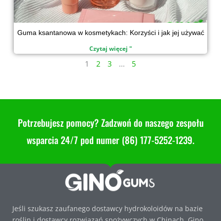
Guma ksantanowa w kosmetykach: Korzyści i jak jej używać
Czytaj więcej "
1
2
3
...
5
Potrzebujesz pomocy? Zadzwoń do naszego zespołu
wsparcia 24/7 pod numer (86) 177-5252-1239.
Jeśli szukasz zaufanego dostawcy hydrokoloidów na bazie
roślin i dostawcy rozwiązań spożywczych w Chinach, Gino