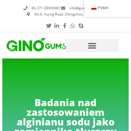
Przejdź
Polish
86-371-58693987
info@gumstabilizer.com
do
No.6, Yuying Road, Zhengzhou, Henan, Chiny
treści
Badania nad
zastosowaniem
alginianu sodu jako