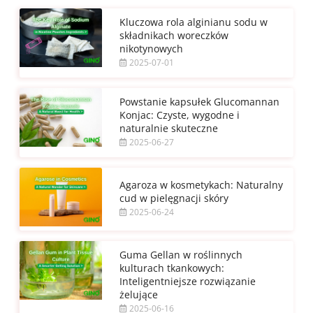
Kluczowa rola alginianu sodu w
składnikach woreczków
nikotynowych
2025-07-01
Powstanie kapsułek Glucomannan
Konjac: Czyste, wygodne i
naturalnie skuteczne
2025-06-27
Agaroza w kosmetykach: Naturalny
cud w pielęgnacji skóry
2025-06-24
Guma Gellan w roślinnych
kulturach tkankowych:
Inteligentniejsze rozwiązanie
żelujące
2025-06-16