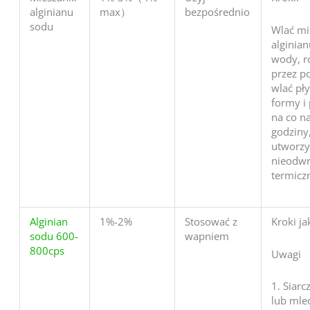
alginianu
max）
bezpośrednio
sodu
Wlać mi
alginia
wody, r
przez p
wlać pł
formy i
na co n
godziny
utworzy
nieodwr
termiczn
Alginian
1%-2%
Stosować z
Kroki j
sodu 600-
wapniem
800cps
Uwagi
1. Siar
lub mle