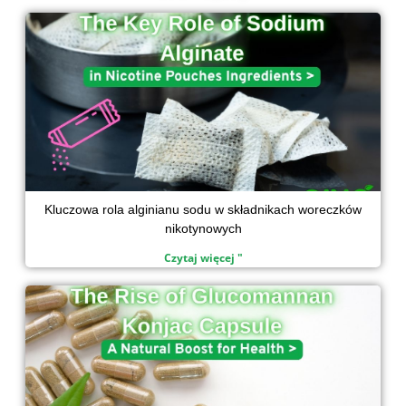
d
o
e
a
Strona
Strona
Strona
Strona
i
o
r
p
n
k
p
Kluczowa rola alginianu sodu w składnikach woreczków
nikotynowych
Czytaj więcej "