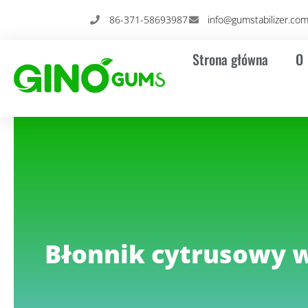
Przejdź
86-371-58693987
info@gumstabilizer.co
do
treści
Strona główna
O
Błonnik cytrusowy w 