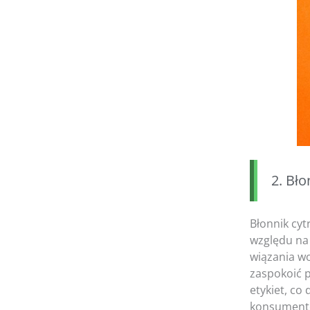
2. Bł
Błonnik cy
względu na
wiązania wo
zaspokoić p
etykiet, co
konsument