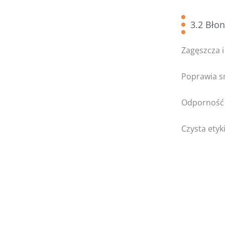
3.2 Bło
Zagęszcza i
Poprawia s
Odporność 
Czysta etyki