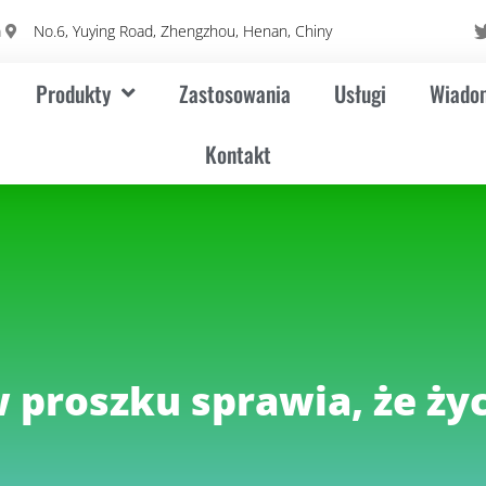
m
No.6, Yuying Road, Zhengzhou, Henan, Chiny
Produkty
Zastosowania
Usługi
Wiadom
Kontakt
proszku sprawia, że życ