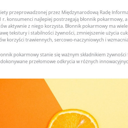
iety przeprowadzonej przez Międzynarodową Radę Informac
21 r. konsumenci najlepiej postrzegają błonnik pokarmowy, 
ów aktywnie z niego korzysta. Błonnik pokarmowy ma wiele 
wę tekstury i stabilności żywności, zmniejszenie użycia cu
ów korzyści trawiennych, sercowo-naczyniowych i wzmacni
łonnik pokarmowy stanie się ważnym składnikiem żywności f
 dokonywane przełomowe odkrycia w różnych innowacyjnyc