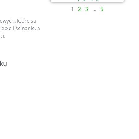
1
2
3
...
5
owych, które są
pło i ścinanie, a
ci.
zku