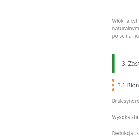
Włókna cyt
naturalnym
po ścinaniu
3. Za
3.1 Bło
Brak synere
Wysoka sta
Redukcja tka