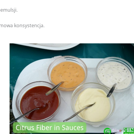
 emulsji.
emowa konsystencja.