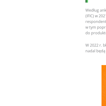
Według ank
(IFIC) w 20
respondent
w tym popra
do produkt
W 2022 r. b
nadal będą