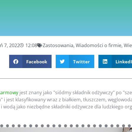
ń 7, 2022
12:08
Zastosowania
,
Wiadomości o firmie
,
Wie
Facebook
Twitter
Linked
okarmowy
jest znany jako "siódmy składnik odżywczy" po "sze
 i jest klasyfikowany wraz z białkiem, tłuszczem, węglowo
i wodą jako niezbędne składniki odżywcze dla ludzkiego or