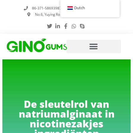
Overslaan
Dutch
86-371-58693987
info@gumstabilizer.com
naar
No.6, Yuying Road, Zhengzhou, Henan, China
inhoud
De sleutelrol van
natriumalginaat in
nicotinezakjes