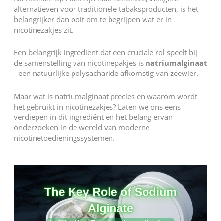
alternatieven voor traditionele tabaksproducten, is het
belangrijker dan ooit om te begrijpen wat er in
nicotinezakjes zit.
Een belangrijk ingrediënt dat een cruciale rol speelt bij
de samenstelling van nicotinepakjes is
natriumalginaat
- een natuurlijke polysacharide afkomstig van zeewier.
Maar wat is natriumalginaat precies en waarom wordt
het gebruikt in nicotinezakjes? Laten we ons eens
verdiepen in dit ingrediënt en het belang ervan
onderzoeken in de wereld van moderne
nicotinetoedieningssystemen.