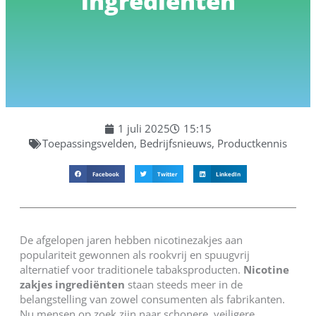
ingrediënten
1 juli 2025
15:15
Toepassingsvelden
,
Bedrijfsnieuws
,
Productkennis
Facebook
Twitter
LinkedIn
De afgelopen jaren hebben nicotinezakjes aan
populariteit gewonnen als rookvrij en spuugvrij
alternatief voor traditionele tabaksproducten.
N
ic
otine
zakjes ingrediënten
staan steeds meer in de
belangstelling van zowel consumenten als fabrikanten.
Nu mensen op zoek zijn naar schonere, veiligere