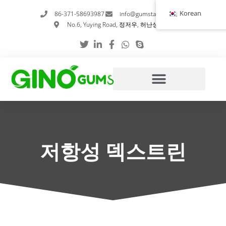
콘
Korean
86-371-58693987
info@gumstabilizer.com
텐
No.6, Yuying Road, 정저우, 허난성, 중국
츠
로
건
너
뛰
기
저항성 덱스트린