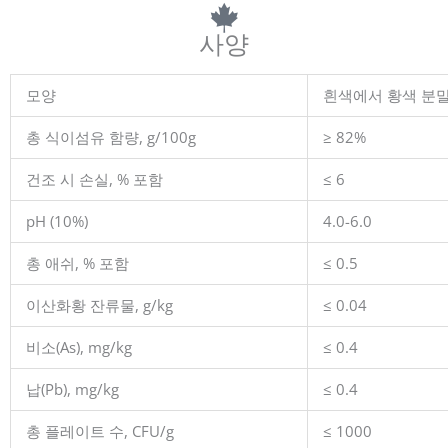
사양
모양
흰색에서 황색 분
총 식이섬유 함량, g/100g
≥ 82%
건조 시 손실, % 포함
≤ 6
pH (10%)
4.0-6.0
총 애쉬, % 포함
≤ 0.5
이산화황 잔류물, g/kg
≤ 0.04
비소(As), mg/kg
≤ 0.4
납(Pb), mg/kg
≤ 0.4
총 플레이트 수, CFU/g
≤ 1000