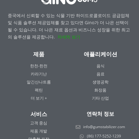
중국에서 신뢰할 수 있는 식물 기반 하이드로콜로이드 공급업체
및 식품 솔루션 제공업체를 찾고 있다면 Gino가 더 나은 선택이
될 수 있습니다. 더 나은 재료 옵션과 비즈니스 성장을 위한 최고
의 솔루션을 제공합니다.
자세히 보기
제품
애플리케이션
한천-한천
음식
카라기난
음료
알긴산나트륨
생명공학
펙틴
화장품
더 보기 +
기타 산업
서비스
연락처 정보
고객 중심
info@gumstabilizer.com
제품 개발
(86) 177-5252-1239
맞춤형 포장