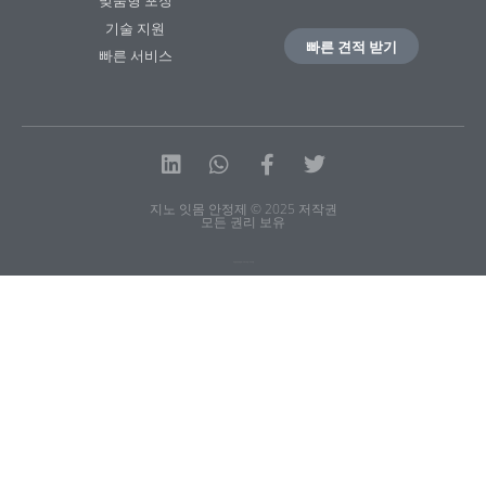
기술 지원
빠른 견적 받기
빠른 서비스
링
Whatsapp
Facebook-
트
크
f
위
지노 잇몸 안정제 © 2025 저작권
드
터
모든 권리 보유
인
개인정보 보호정책
|
서비스 약관
|
사이트맵