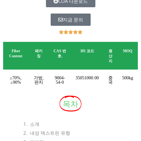
COA 다운로드
지금 문의
O





c
e
Fiber
패키
CAS 번
HS 코드
원
MOQ
n
Content
징
호.
산
a
지
5
z
≥70%,
가방,
9004-
35051000.00
중
500kg
5
≥90%
판지
54-0
국
목차
소개
내성 덱스트린 유형