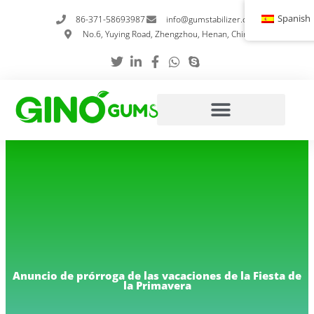
Ir
Spanish
86-371-58693987
info@gumstabilizer.com
al
No.6, Yuying Road, Zhengzhou, Henan, China
contenido
Anuncio de prórroga de las vacaciones de la Fiesta de
la Primavera