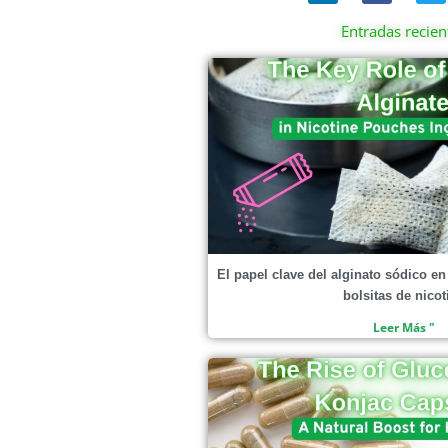
n
c
i
k
e
t
Entradas recien
e
b
t
d
o
e
Página
Página
Página
i
o
r
n
k
El papel clave del alginato sódico en
bolsitas de nicot
Leer Más "