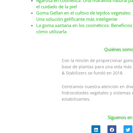
Agarosa en cosmética: Una maravilla natural p
el cuidado de la piel
Goma Gellan en el cultivo de tejidos vegetales:
Una solución gelificante más inteligente
La goma xantana en los cosméticos: Beneficios
cómo utilizarla
Quiénes som
Con la misión de proporcionar goma
base de plantas para una vida más
& Stabilizers se fundó en 2018.
Centramos nuestra atención en dive
hidrocoloides vegetales y sistemas 
estabilizantes.
Síguenos en
L
F
T
i
a
w