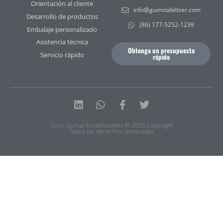
Orientación al cliente
info@gumstabilizer.com
Desarrollo de productos
(86) 177-5252-1239
Embalaje personalizado
Asistencia técnica
Obtenga un presupuesto
Servicio rápido
rápido
Linkedin
Whatsapp
Facebook-
Twitter
f
Gino Gomas Estabilizantes © 2025 Copyright
Todos los derechos reservados
Política de privacidad
|
Condiciones de uso
|
Mapa del sitio