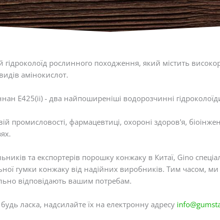
й гідроколоїд рослинного походження, який містить високор
видів амінокислот.
нан E425(ii) - два найпоширеніші водорозчинні гідроколоїд
ій промисловості, фармацевтиці, охороні здоров'я, біоінжене
ях.
ьників та експортерів порошку конжаку в Китаї, Gino спеціал
ьної гумки конжаку від надійних виробників. Тим часом, м
ально відповідають вашим потребам.
будь ласка, надсилайте їх на електронну адресу
info@gumsta