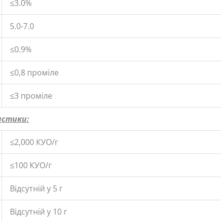
≤3.0%
5.0-7.0
≤0.9%
≤0,8 проміле
≤3 проміле
истики:
≤2,000 КУО/г
≤100 КУО/г
Відсутній у 5 г
Відсутній у 10 г