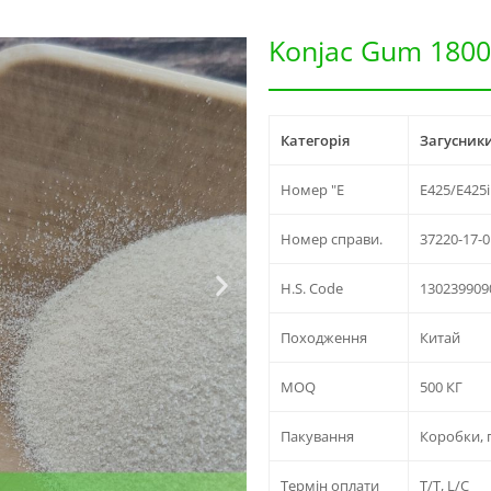
Konjac Gum 180
Категорія
Загусники
Номер "Е
E425/E425i
Номер справи.
37220-17-0
H.S. Code
130239909
Походження
Китай
MOQ
500 КГ
Пакування
Коробки, 
Термін оплати
T/T, L/C