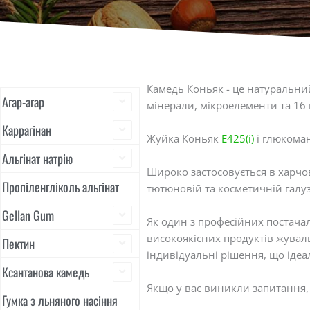
Ваші кращі 18000 постачальників порошку Konjac виробники в Китаї
Камедь Коньяк - це натуральни
Агар-агар
мінерали, мікроелементи та 16 
Каррагінан
Жуйка Коньяк
E425(i)
і глюкоман
Альгінат натрію
Широко застосовується в харчов
Пропіленгліколь альгінат
тютюновій та косметичній галуз
Gellan Gum
Як один з професійних постачал
високоякісних продуктів жувал
Пектин
індивідуальні рішення, що іде
Ксантанова камедь
Якщо у вас виникли запитання, 
Гумка з льняного насіння