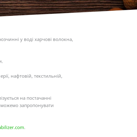
озчинні у воді харчові волокна,
и.
рії, нафтовій, текстильній,
ізується на постачанні
и можемо запропонувати
bilizer.com
.