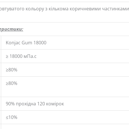
жовтуватого кольору з кількома коричневими частинками
теристики:
Konjac Gum 18000
≥ 18000 мПа.с
≥80%
≥80%
90% прохідна 120 комірок
≤10%