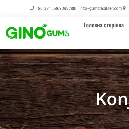
Перейти
86-371-58693987
info@gumstabilizer.com
до
вмісту
Головна сторінка
Kon