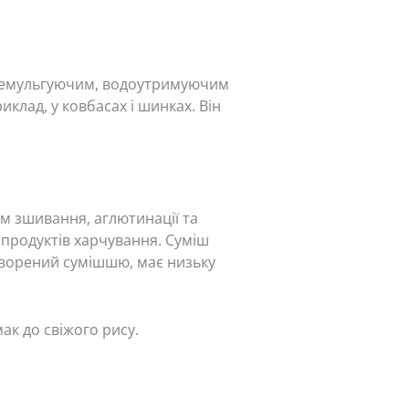
м, емульгуючим, водоутримуючим
клад, у ковбасах і шинках. Він
ом зшивання, аглютинації та
ю продуктів харчування. Суміш
утворений сумішшю, має низьку
к до свіжого рису.