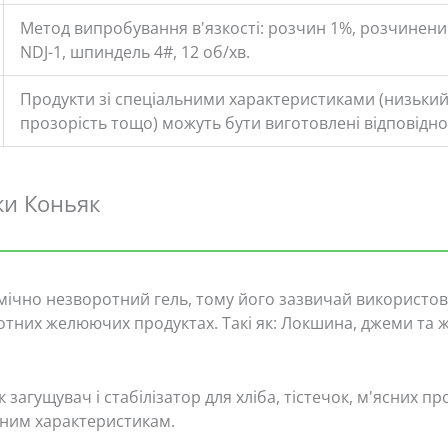
Метод випробування в'язкості: розчин 1%, розчинени
NDJ-1, шпиндель 4#, 12 об/хв.
Продукти зі спеціальними характеристиками (низький 
прозорість тощо) можуть бути виготовлені відповідно
ки Коньяк
ічно незворотний гель, тому його зазвичай використов
тних желюючих продуктах. Такі як: Локшина, джеми та ж
 загущувач і стабілізатор для хліба, тістечок, м'ясних пр
сним характеристикам.