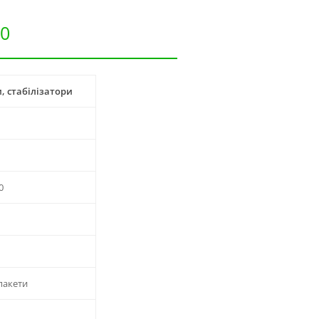
00
, стабілізатори
0
пакети