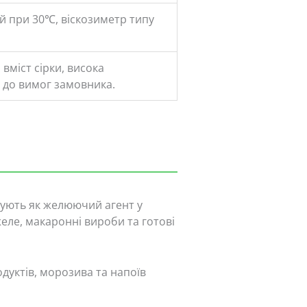
й при 30℃, віскозиметр типу
вміст сірки, висока
 до вимог замовника.
ують як желюючий агент у
еле, макаронні вироби та готові
одуктів, морозива та напоїв