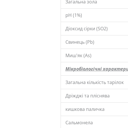
Загальна зола
pH (1%)
Діоксид сірки (SO2)
Свинець (Pb)
Миш'як (As)
Мікробіологічні характер
Загальна кількість тарілок
Дріжджі та пліснява
кишкова паличка
Сальмонела