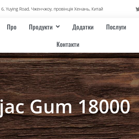
6, Yuying Road, Чженчжоу, провінція Хенань, Китай
Про
Продукти
Додатки
Послуги
Контакти
jac Gum 18000