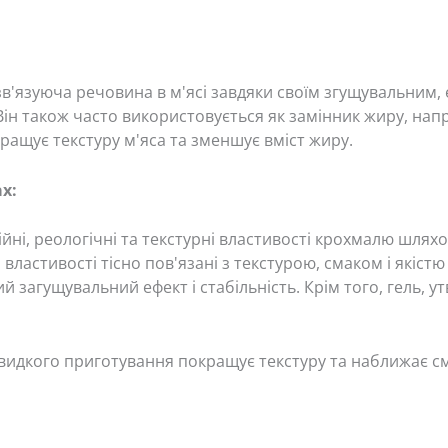
зв'язуюча речовина в м'ясі завдяки своїм згущувальни
н також часто використовується як замінник жиру, напри
ащує текстуру м'яса та зменшує вміст жиру.
х:
йні, реологічні та текстурні властивості крохмалю шлях
 властивості тісно пов'язані з текстурою, смаком і якіст
й загущувальний ефект і стабільність. Крім того, гель, 
видкого приготування покращує текстуру та наближає сма