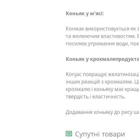
Коньяк у м'ясі:
Конжак використовується як 
та желюючим властивостям. Ві
посилює утримання води, покр
Коньяк у крохмалепродукта
Konjac покращує желатинізаці
інших реакцій з крохмалем. Ці
крохмалю і коньяку має кращи
твердість і еластичність.
Додавання коньяку до рису ш
Супутні товари