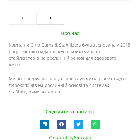
Про нас
Компанія Gino Gums & Stabilizers була заснована у 2018
році з метою надання жувальних гумок та
стабілізаторів на рослинній основі для здорового
життя.
Ми зосереджуємо нашу основну увагу на різних видах
гідроколоїдів на рослинній основі та системах
стабілізуючих розчинів.
Слідкуйте за нами на
L
F
T
W
i
a
w
h
n
c
i
a
k
e
t
t
Останні публікації