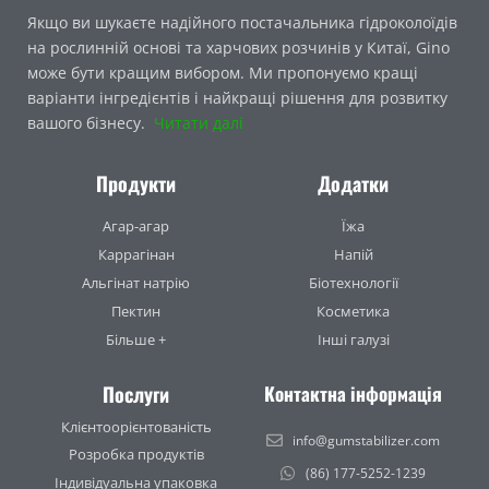
Якщо ви шукаєте надійного постачальника гідроколоїдів
на рослинній основі та харчових розчинів у Китаї, Gino
може бути кращим вибором. Ми пропонуємо кращі
варіанти інгредієнтів і найкращі рішення для розвитку
вашого бізнесу.
Читати далі
Продукти
Додатки
Агар-агар
Їжа
Каррагінан
Напій
Альгінат натрію
Біотехнології
Пектин
Косметика
Більше +
Інші галузі
Послуги
Контактна інформація
Клієнтоорієнтованість
info@gumstabilizer.com
Розробка продуктів
(86) 177-5252-1239
Індивідуальна упаковка