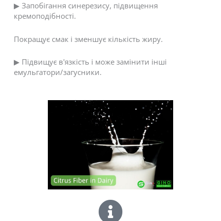
▶ Запобігання синерезису, підвищення
кремоподібності.
Покращує смак і зменшує кількість жиру.
▶ Підвищує в'язкість і може замінити інші
емульгатори/загусники.