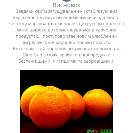
Висновок
Завдяки своїм загущувальним і стабілізуючим
властивостям, високій водозв'язуючій здатності і
чистому маркуванню, порошок цитрусових волокон
може широко використовуватися в харчових
продуктах, і поступово стає новим улюбленим
інгредієнтом в харчовій промисловості.
Високоякісний порошок цитрусових волокон від
Gino Gums може зробити ваші продукти
безпечнішими, чистішими та здоровішими.