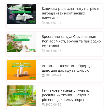
Ключова роль альгінату натрію в
інгредієнтах нікотинових
пакетиків
2025-07-01
Зростання капсул Glucomannan
Konjac : Чисті, зручні та природно
ефективні
2025-06-27
Агароза в косметиці: Природне
диво для догляду за шкірою
2025-06-24
Гелланова камедь у культурі
рослинних тканин: Розумне
рішення для гелеутворення
2025-06-16