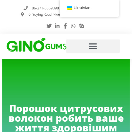
Перейти
Ukrainian
86-371-58693987
info@gumstabilizer.com
до
6, Yuying Road, Чженчжоу, провінція Хенань, Китай
вмісту
Порошок цитрусових
волокон робить ваше
життя здоровішим