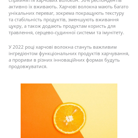
сприйняття харчових волокон: 56% респондентів
активно їх вживають. Харчові волокна мають багато
унікальних переваг, зокрема покращують текстуру
та стабільність продуктів, зменшують вживання
цукру, а також додають продуктам користь для
травлення, серцево-судинної системи та імунітету.
У 2022 році харчові волокна стануть важливим
інгредієнтом функціональних продуктів харчування,
а прориви в різних інноваційних формах будуть
продовжуватися.