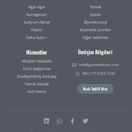
Agar-Agar
Yemek
Karragenan
İçecek
Sodyum Aljinat
Biyoteknoloji
Pektin
Kozmetik ürünleri
Daha fazla +
Diğer Sektörler
Hizmetler
İletişim Bilgileri
Müşteri Odaklılık
info@gumstabilizer.com
Ürün Geliştirme
(86) 177-5252-1239
Özelleştirilmiş Ambalaj
Teknik Destek
Hızlı Teklif Alın
Hızlı Servis
Linkedin
Whatsapp
Facebook-
Twitter
f