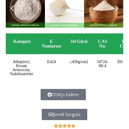
Kategori
E
Jel Gücü
CAS
HS
Numarası
No.
Cod
Jelleştirici,
E424
≥450g/cm2
54724-
391390
Kıvam
00-4
Arttırıcılar,
Stabilizatörler
COA'yı İndirin
Şimdi Sorgula
B




