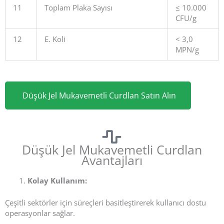
11
Toplam Plaka Sayısı
≤ 10.000
CFU/g
12
E. Koli
< 3,0
MPN/g
Düşük Jel Mukavemetli Curdlan Satın Alın
Düşük Jel Mukavemetli Curdlan
Avantajları
Kolay Kullanım
:
Çeşitli sektörler için süreçleri basitleştirerek kullanıcı dostu
operasyonlar sağlar.