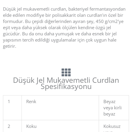
e
Düşük jel mukavemetli curdlan, bakteriyel fermantasyondan
w
elde edilen modifiye bir polisakkarit olan curdlan'ın özel bir
e
formudur. Bu çeşidi diğerlerinden ayıran şey, 450 g/cm2'ye
r
eşit veya daha yüksek olarak ölçülen kendine özgü jel
t
gücüdür. Bu da onu daha yumuşak ve daha esnek bir jel
e
yapısının tercih edildiği uygulamalar için çok uygun hale
t
getirir.
m
i
t
5
v
Düşük Jel Mukavemetli Curdlan
o
Spesifikasyonu
n
5
1
Renk
Beyaz
veya kirli
beyaz
2
Koku
Kokusuz