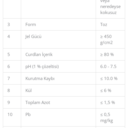
veya
neredeyse
kokusuz
3
Form
Toz
4
Jel Gücü
≥ 450
g/cm2
5
Curdlan İçerik
≥ 80 %
6
pH (1 % çözeltisi)
6.0 - 7.5
7
Kurutma Kaybı
≤ 10.0 %
8
Kül
≤ 6 %
9
Toplam Azot
≤ 1,5 %
10
Pb
≤ 0,5
mg/kg