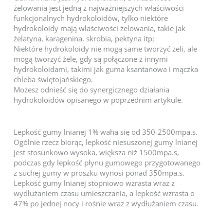
żelowania jest jedną z najważniejszych właściwości
funkcjonalnych hydrokoloidów, tylko niektóre
hydrokoloidy mają właściwości żelowania, takie jak
żelatyna, karagenina, skrobia, pektyna itp;
Niektóre hydrokoloidy nie mogą same tworzyć żeli, ale
mogą tworzyć żele, gdy są połączone z innymi
hydrokoloidami, takimi jak guma ksantanowa i mączka
chleba świętojańskiego.
Możesz odnieść się do synergicznego działania
hydrokoloidów opisanego w poprzednim artykule.
Lepkość gumy lnianej 1% waha się od 350-2500mpa.s.
Ogólnie rzecz biorąc, lepkość niesuszonej gumy lnianej
jest stosunkowo wysoka, większa niż 1500mpa.s,
podczas gdy lepkość płynu gumowego przygotowanego
z suchej gumy w proszku wynosi ponad 350mpa.s.
Lepkość gumy lnianej stopniowo wzrasta wraz z
wydłużaniem czasu umieszczania, a lepkość wzrasta o
47% po jednej nocy i rośnie wraz z wydłużaniem czasu.