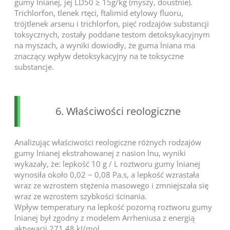
gumy lnianej, jej LD50 ≥ 15g/kg (myszy, doustnie).
Trichlorfon, tlenek rtęci, ftalimid etylowy fluoru,
trójtlenek arsenu i trichlorfon, pięć rodzajów substancji
toksycznych, zostały poddane testom detoksykacyjnym
na myszach, a wyniki dowiodły, że guma lniana ma
znaczący wpływ detoksykacyjny na te toksyczne
substancje.
6. Właściwości reologiczne
Analizując właściwości reologiczne różnych rodzajów
gumy lnianej ekstrahowanej z nasion lnu, wyniki
wykazały, że: lepkość 10 g / L roztworu gumy lnianej
wynosiła około 0,02 ~ 0,08 Pa.s, a lepkość wzrastała
wraz ze wzrostem stężenia masowego i zmniejszała się
wraz ze wzrostem szybkości ścinania.
Wpływ temperatury na lepkość pozorną roztworu gumy
lnianej był zgodny z modelem Arrheniusa z energią
aktywacji 271,48 kJ/mol.