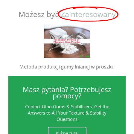
Możesz być
Zainteresowany
Metoda produkcji gumy lnianej w proszku
Masz pytania? Potrzebujesz
pomocy?
Contact Gino Gums & Stabilizers, Get the
Answers to All Your Texture & Stability
Questions
Kliknij tutaj