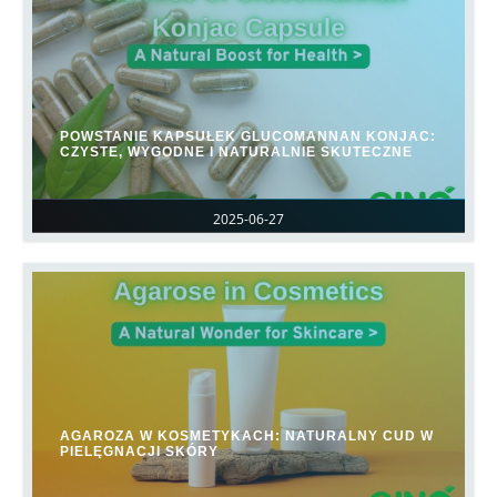
POWSTANIE KAPSUŁEK GLUCOMANNAN KONJAC:
CZYSTE, WYGODNE I NATURALNIE SKUTECZNE
2025-06-27
AGAROZA W KOSMETYKACH: NATURALNY CUD W
PIELĘGNACJI SKÓRY