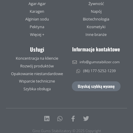
Agar-Agar
Żywność
Karagen
Napój
Alginian sodu
Biotechnologia
Pektyna
Kosmetyki
Więcej +
Inne branże
Usługi
Informacje kontaktowe
Koncentracja na kliencie
info@gumstabilizer.com
Rozwój produktów
(86) 177-5252-1239
Opakowanie niestandardowe
Wsparcie techniczne
Uzyskaj szybką wycenę
Szybka obsługa
Linkedin
Whatsapp
Facebook-
Twitter
f
Gino Gums Stabilizatory © 2025 Copyright