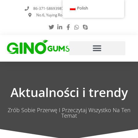
Przejdź
Polish
86-371-58693987
info@gumstabilizer.com
do
No.6, Yuying Road, Zhengzhou, Henan, Chiny
treści
Aktualności i trendy
Zrób Sobie Przerwę I Przeczytaj Wszystko Na Ten
Temat