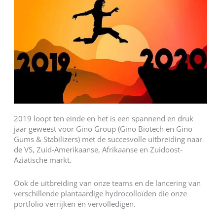
2019 loopt ten einde en het is een spannend en druk
jaar geweest voor Gino Group (Gino Biotech en Gino
Gums & Stabilizers) met de succesvolle uitbreiding naar
de VS, Zuid-Amerikaanse, Afrikaanse en Zuidoost-
Aziatische markt.
Ook de uitbreiding van onze teams en de lancering van
verschillende plantaardige hydrocolloïden die onze
portfolio verrijken en vervolledigen.