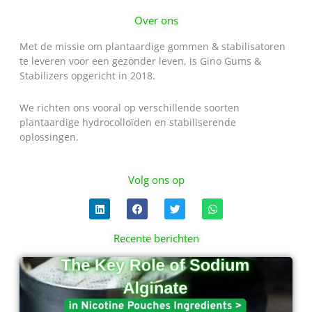
Over ons
Met de missie om plantaardige gommen & stabilisatoren
te leveren voor een gezonder leven, is Gino Gums &
Stabilizers opgericht in 2018.
We richten ons vooral op verschillende soorten
plantaardige hydrocolloïden en stabiliserende
oplossingen.
Volg ons op
L
F
T
W
i
a
w
h
n
c
i
a
k
e
t
t
Recente berichten
e
b
t
s
d
o
e
a
Pagina
Pagina
Pagina
Pagina
i
o
r
p
n
k
p