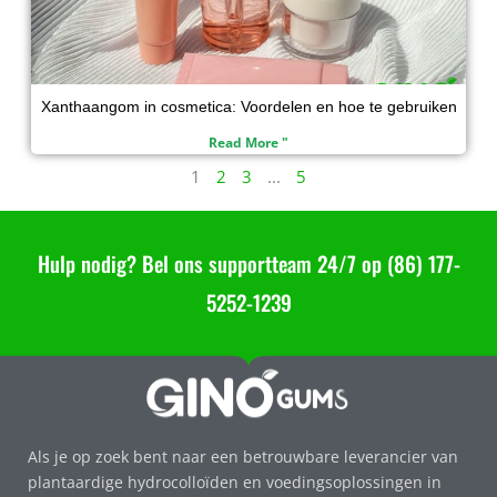
Xanthaangom in cosmetica: Voordelen en hoe te gebruiken
Read More "
1
2
3
...
5
Hulp nodig? Bel ons supportteam 24/7 op (86) 177-
5252-1239
Als je op zoek bent naar een betrouwbare leverancier van
plantaardige hydrocolloïden en voedingsoplossingen in