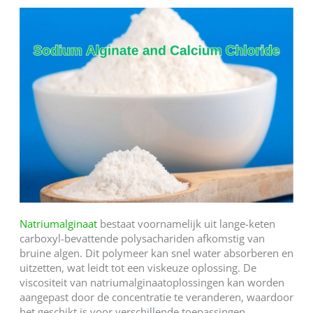
Natriumalginaat
bestaat voornamelijk uit lange-keten
carboxyl-bevattende polysachariden afkomstig van
bruine algen. Dit polymeer kan snel water absorberen en
uitzetten, wat leidt tot een viskeuze oplossing. De
viscositeit van natriumalginaatoplossingen kan worden
aangepast door de concentratie te veranderen, waardoor
het geschikt is voor verschillende toepassingen.