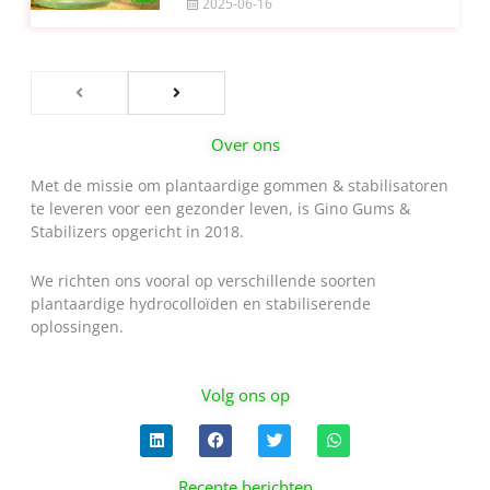
2025-06-16
Over ons
Met de missie om plantaardige gommen & stabilisatoren
te leveren voor een gezonder leven, is Gino Gums &
Stabilizers opgericht in 2018.
We richten ons vooral op verschillende soorten
plantaardige hydrocolloïden en stabiliserende
oplossingen.
Volg ons op
L
F
T
W
i
a
w
h
n
c
i
a
k
e
t
t
Recente berichten