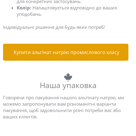
для конкретних застосувань.
n
Колір:
Налаштовується відповідно до ваших
d
уподобань.
i
r
Індивідуальні рішення для будь-яких потреб!
i
l
d
i
Купити альгінат натрію промислового класу
Наша упаковка
Говорячи про пакування нашого альгінату натрію, ми
можемо запропонувати вам різноманітні варіанти
пакування, щоб задовольнити різні потреби вас або
ваших клієнтів.