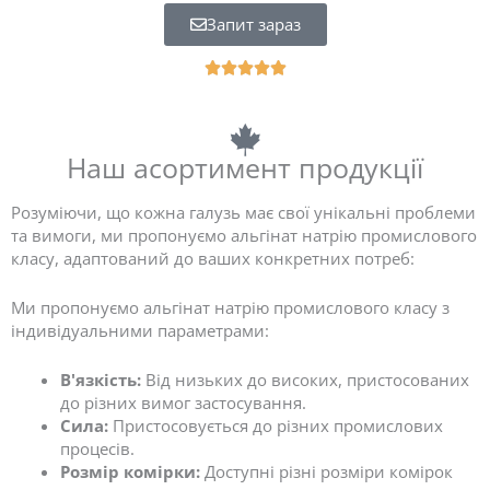
Запит зараз
5





/
5
ü
Наш асортимент продукції
z
e
r
Розуміючи, що кожна галузь має свої унікальні проблеми
i
та вимоги, ми пропонуємо альгінат натрію промислового
n
класу, адаптований до ваших конкретних потреб:
d
e
Ми пропонуємо альгінат натрію промислового класу з
n
індивідуальними параметрами:
d
e
В'язкість:
Від низьких до високих, пристосованих
ğ
до різних вимог застосування.
e
Сила:
Пристосовується до різних промислових
r
процесів.
l
Розмір комірки:
Доступні різні розміри комірок
e