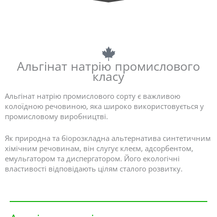
Ваші надійні виробники альгінату натрію з Китаю!!!
Альгінат натрію промислового
класу
Альгінат натрію промислового сорту є важливою
колоїдною речовиною, яка широко використовується у
промисловому виробництві.
Як природна та біорозкладна альтернатива синтетичним
хімічним речовинам, він слугує клеєм, адсорбентом,
емульгатором та диспергатором. Його екологічні
властивості відповідають цілям сталого розвитку.