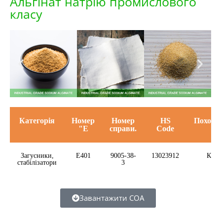
Альгінат натрію промислового
класу
Категорія
Номер
Номер
HS
Походж
"Е
справи.
Code
Загусники,
E401
9005-38-
13023912
Кит
стабілізатори
3
Завантажити COA