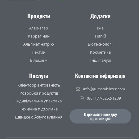
Продукти
Додатки
Агар-агар
Їжа
Каррагінан
Напій
Альгінат натрію
Біотехнології
Пектин
Косметика
Більше +
Інші галузі
Послуги
Контактна інформація
Клієнтоорієнтованість
info@gumstabilizer.com
Розробка продуктів
(86) 177-5252-1239
Індивідуальна упаковка
Технічна підтримка
Отримайте швидку
Швидке обслуговування
пропозицію