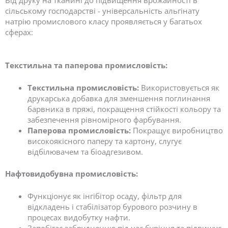
Від друку на тканині до підвищення врожайності в
сільському господарстві - універсальність альгінату
натрію промислового класу проявляється у багатьох
сферах:
Текстильна та паперова промисловість:
Текстильна промисловість:
Використовується як
друкарська добавка для зменшення поглинання
барвника в пряжі, покращення стійкості кольору та
забезпечення рівномірного фарбування.
Паперова промисловість:
Покращує виробництво
високоякісного паперу та картону, слугує
відбілювачем та біоадгезивом.
Нафтовидобувна промисловість:
Функціонує як інгібітор осаду, фільтр для
відкладень і стабілізатор бурового розчину в
процесах видобутку нафти.