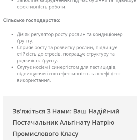
Запобігає забрудненню під час буріння та підвищує
ефективність роботи.
Сільське господарство:
Діє як регулятор росту рослин та кондиціонер
ґрунту.
Сприяє росту та розвитку рослин, підвищує
стійкість до стресів, покращує структуру та
родючість ґрунту.
Слугує носієм і синергістом для пестицидів,
підвищуючи їхню ефективність та коефіцієнт
використання.
Зв'яжіться З Нами: Ваш Надійний
Постачальник Альгінату Натрію
Промислового Класу