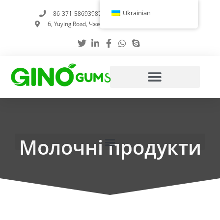
Перейти
Ukrainian
86-371-58693987
info@gumstabilizer.com
до
6, Yuying Road, Чженчжоу, провінція Хенань, Китай
вмісту
Молочні продукти