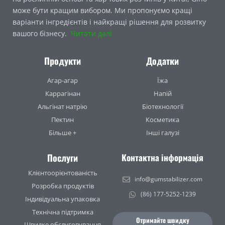
може бути кращим вибором. Ми пропонуємо кращі
варіанти інгредієнтів і найкращі рішення для розвитку
вашого бізнесу.
Читати далі
Продукти
Додатки
Агар-агар
Їжа
Каррагінан
Напій
Альгінат натрію
Біотехнології
Пектин
Косметика
Більше +
Інші галузі
Послуги
Контактна інформація
Клієнтоорієнтованість
info@gumstabilizer.com
Розробка продуктів
(86) 177-5252-1239
Індивідуальна упаковка
Технічна підтримка
Отримайте швидку
Швидке обслуговування