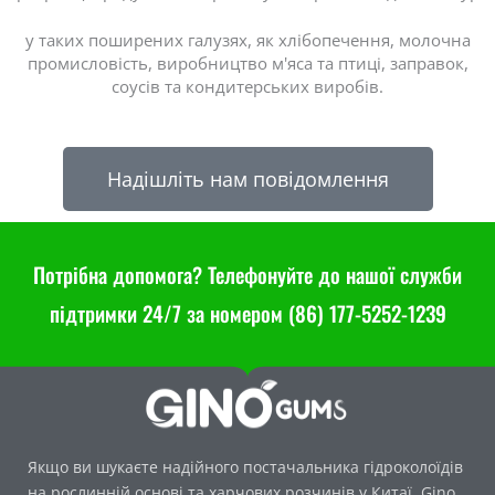
у таких поширених галузях, як хлібопечення, молочна
промисловість, виробництво м'яса та птиці, заправок,
соусів та кондитерських виробів.
Надішліть нам повідомлення
Потрібна допомога? Телефонуйте до нашої служби
підтримки 24/7 за номером (86) 177-5252-1239
Якщо ви шукаєте надійного постачальника гідроколоїдів
на рослинній основі та харчових розчинів у Китаї, Gino