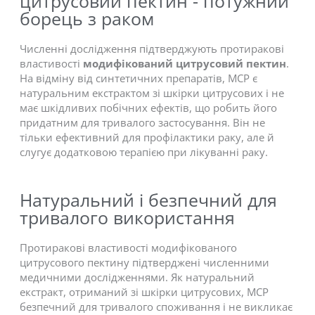
цитрусовий пектин - потужний
борець з раком
Численні дослідження підтверджують протиракові
властивості
модифікований цитрусовий пектин
.
На відміну від синтетичних препаратів, MCP є
натуральним екстрактом зі шкірки цитрусових і не
має шкідливих побічних ефектів, що робить його
придатним для тривалого застосування. Він не
тільки ефективний для профілактики раку, але й
слугує додатковою терапією при лікуванні раку.
Натуральний і безпечний для
тривалого використання
Протиракові властивості модифікованого
цитрусового пектину підтверджені численними
медичними дослідженнями. Як натуральний
екстракт, отриманий зі шкірки цитрусових, MCP
безпечний для тривалого споживання і не викликає