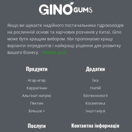
Якщо ви шукаєте надійного постачальника гідроколоїдів
на рослинній основі та харчових розчинів у Китаї, Gino
може бути кращим вибором. Ми пропонуємо кращі
варіанти інгредієнтів і найкращі рішення для розвитку
вашого бізнесу.
Читати далі
Продукти
Додатки
Агар-агар
Їжа
Каррагінан
Напій
Альгінат натрію
Біотехнології
Пектин
Косметика
Більше +
Інші галузі
Послуги
Контактна інформація