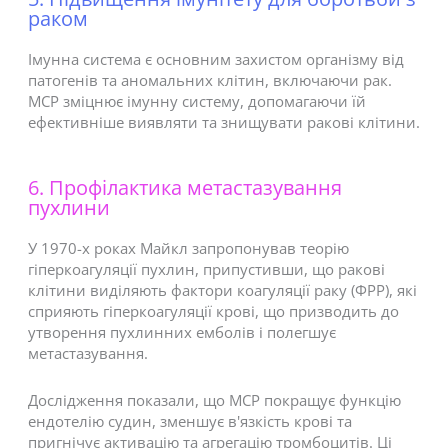
раком
Імунна система є основним захистом організму від
патогенів та аномальних клітин, включаючи рак.
MCP зміцнює імунну систему, допомагаючи їй
ефективніше виявляти та знищувати ракові клітини.
6. Профілактика метастазування
пухлини
У 1970-х роках Майкл запропонував теорію
гіперкоагуляції пухлин, припустивши, що ракові
клітини виділяють фактори коагуляції раку (ФРР), які
сприяють гіперкоагуляції крові, що призводить до
утворення пухлинних емболів і полегшує
метастазування.
Дослідження показали, що MCP покращує функцію
ендотелію судин, зменшує в'язкість крові та
пригнічує активацію та агрегацію тромбоцитів. Ці