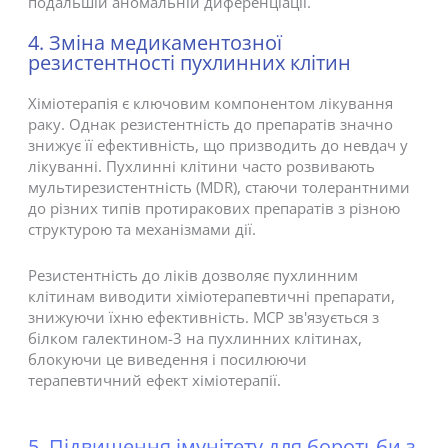
подальшій аномальній диференціації.
4. Зміна медикаментозної
резистентності пухлинних клітин
Хіміотерапія є ключовим компонентом лікування
раку. Однак резистентність до препаратів значно
знижує її ефективність, що призводить до невдач у
лікуванні. Пухлинні клітини часто розвивають
мультирезистентність (MDR), стаючи толерантними
до різних типів протиракових препаратів з різною
структурою та механізмами дії.
Резистентність до ліків дозволяє пухлинним
клітинам виводити хіміотерапевтичні препарати,
знижуючи їхню ефективність. MCP зв'язується з
білком галектином-3 на пухлинних клітинах,
блокуючи це виведення і посилюючи
терапевтичний ефект хіміотерапії.
5. Підвищення імунітету для боротьби з