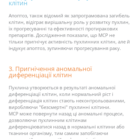
клітин
Апоптоз, також відомий як запрограмована загибель
клітин, відіграє вирішальну роль у розвитку пухлин,
їх прогресуванні та ефективності протиракових
препаратів. Дослідження показали, що MCP не
тільки пригнічує активність пухлинних клітин, але й
індукує апоптоз, зупиняючи прогресування раку.
3. Пригнічення аномальної
диференціації клітин
Пухлина утворюється в результаті аномальної
диференціації клітин, коли нормальний ріст і
диференціація клітин стають неконтрольованими,
виробляючи "безсмертні" пухлинні клітини.
MCP може повернути назад ці аномальні процеси,
дозволяючи пухлинним клітинам
диференціюватися назад в нормальні клітини або
тканини організму, тим самим запобігаючи