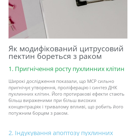
Як модифікований цитрусовий
пектин бореться з раком
1. Пригнічення росту пухлинних клітин
Широкі дослідження показали, що MCP сильно
пригнічує утворення, проліферацію і синтез ДНК
пухлинних клітин. Його протиракові ефекти стають
більш вираженими при більш високих
концентраціях і тривалому впливі, що робить його
потужним борцем з раком.
2. Індукування апоптозу пухлинних