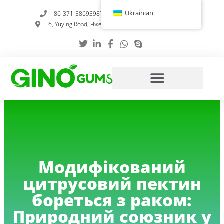
Перейти
Ukrainian
86-371-58693987
info@gumstabilizer.com
до
6, Yuying Road, Чженчжоу, провінція Хенань, Китай
вмісту
Модифікований
цитрусовий пектин
бореться з раком:
Природний союзник у