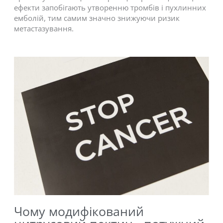
ефекти запобігають утворенню тромбів і пухлинних
емболій, тим самим значно знижуючи ризик
метастазування.
Чому модифікований