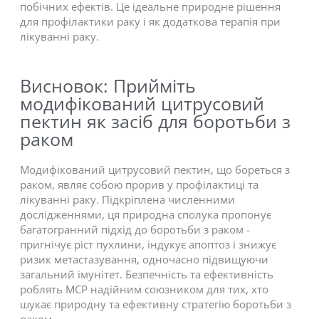
побічних ефектів. Це ідеальне природне рішення
для профілактики раку і як додаткова терапія при
лікуванні раку.
Висновок: Прийміть
модифікований цитрусовий
пектин як засіб для боротьби з
раком
Модифікований цитрусовий пектин, що бореться з
раком, являє собою прорив у профілактиці та
лікуванні раку. Підкріплена численними
дослідженнями, ця природна сполука пропонує
багатогранний підхід до боротьби з раком -
пригнічує ріст пухлини, індукує апоптоз і знижує
ризик метастазування, одночасно підвищуючи
загальний імунітет. Безпечність та ефективність
роблять MCP надійним союзником для тих, хто
шукає природну та ефективну стратегію боротьби з
раком.