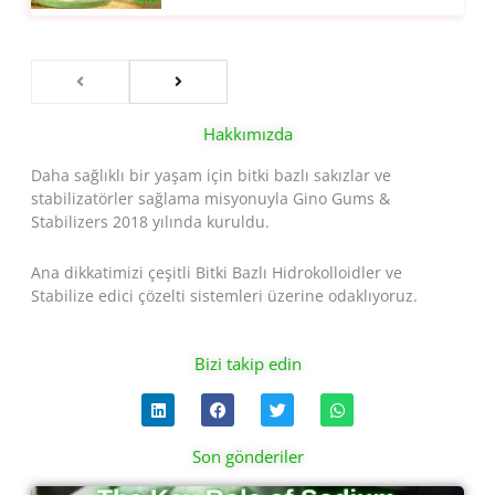
Hakkımızda
Daha sağlıklı bir yaşam için bitki bazlı sakızlar ve
stabilizatörler sağlama misyonuyla Gino Gums &
Stabilizers 2018 yılında kuruldu.
Ana dikkatimizi çeşitli Bitki Bazlı Hidrokolloidler ve
Stabilize edici çözelti sistemleri üzerine odaklıyoruz.
Bizi takip edin
L
F
T
W
i
a
w
h
n
c
i
a
k
e
t
t
Son gönderiler
e
b
t
s
d
o
e
a