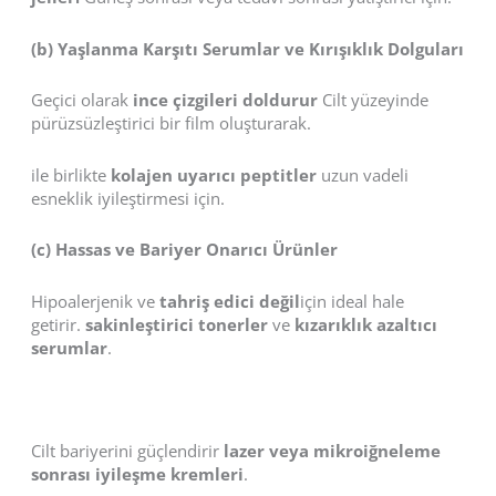
(b) Yaşlanma Karşıtı Serumlar ve Kırışıklık Dolguları
Geçici olarak
ince çizgileri doldurur
Cilt yüzeyinde
pürüzsüzleştirici bir film oluşturarak.
ile birlikte
kolajen uyarıcı peptitler
uzun vadeli
esneklik iyileştirmesi için.
(c) Hassas ve Bariyer Onarıcı Ürünler
Hipoalerjenik ve
tahriş edici değil
için ideal hale
getirir.
sakinleştirici tonerler
ve
kızarıklık azaltıcı
serumlar
.
Cilt bariyerini güçlendirir
lazer veya mikroiğneleme
sonrası iyileşme kremleri
.