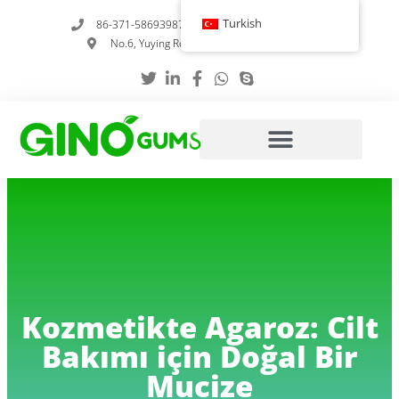
İçeriğe
Turkish
86-371-58693987
info@gumstabilizer.com
atla
No.6, Yuying Road, Zhengzhou, Henan, Çin
Kozmetikte Agaroz: Cilt
Bakımı için Doğal Bir
Mucize