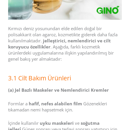
Kırmızı deniz yosunundan elde edilen doğal bir
polisakkarit olan agaroz, kozmetikte giderek daha fazla
kullanılmaktadır.
jelleştirici, nemlendirici ve cilt
koruyucu özellikler
. Aşağıda, farklı kozmetik
ürünlerdeki uygulamalarına ilişkin yapılandırılmış bir
genel bakış yer almaktadır:
3.1 Cilt Bakım Ürünleri
(a) Jel Bazlı Maskeler ve Nemlendirici Kremler
Formlar a
hafif, nefes alabilen film
Gözenekleri
tıkamadan nemi hapsetmek için.
İçinde kullanılır
uyku maskeleri
ve
soğutma
jelleri̇
Güneş sonrası veya tedavi sonrası yatıştırıcı için.