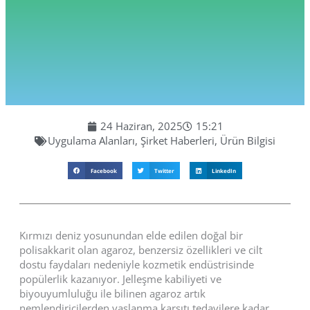
24 Haziran, 2025
15:21
Uygulama Alanları
,
Şirket Haberleri
,
Ürün Bilgisi
Facebook
Twitter
LinkedIn
Kırmızı deniz yosunundan elde edilen doğal bir
polisakkarit olan agaroz, benzersiz özellikleri ve cilt
dostu faydaları nedeniyle kozmetik endüstrisinde
popülerlik kazanıyor. Jelleşme kabiliyeti ve
biyouyumluluğu ile bilinen agaroz artık
nemlendiricilerden yaşlanma karşıtı tedavilere kadar