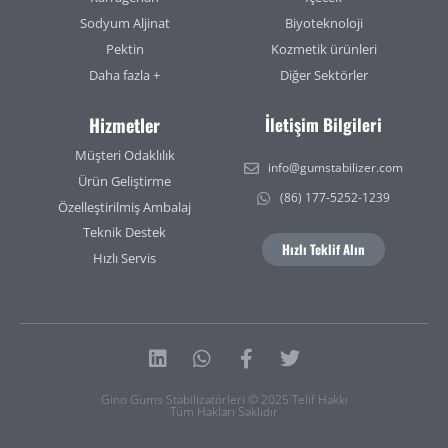
Sodyum Aljinat
Biyoteknoloji
Pektin
Kozmetik ürünleri
Daha fazla +
Diğer Sektörler
Hizmetler
İletişim Bilgileri
Müşteri Odaklılık
info@gumstabilizer.com
Ürün Geliştirme
(86) 177-5252-1239
Özelleştirilmiş Ambalaj
Teknik Destek
Hızlı Teklif Alın
Hızlı Servis
Linkedin
Whatsapp
Facebook-
Twitter
f
Gino Gums Stabilizatörleri © 2025 Telif Hakkı
Tüm Hakları Saklıdır