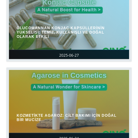
GLUCOMANNAN KONJAC KAPSÜLLERININ
YÜKSELIŞI: TEMIZ, KULLANIŞLI VE DOĞAL
OLARAK ETKILI
2025-06-27
KOZMETIKTE AGAROZ: CILT BAKIMI IÇIN DOĞAL
BIR MUCIZE